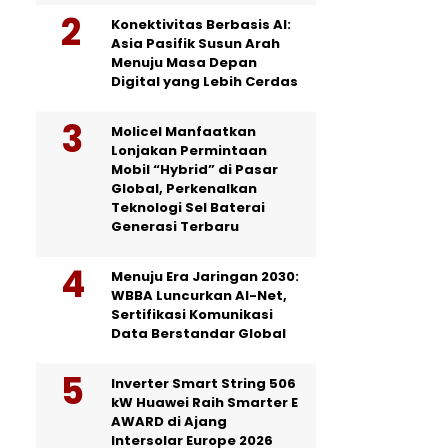
Konektivitas Berbasis AI:
Asia Pasifik Susun Arah
Menuju Masa Depan
Digital yang Lebih Cerdas
Molicel Manfaatkan
Lonjakan Permintaan
Mobil “Hybrid” di Pasar
Global, Perkenalkan
Teknologi Sel Baterai
Generasi Terbaru
Menuju Era Jaringan 2030:
WBBA Luncurkan AI-Net,
Sertifikasi Komunikasi
Data Berstandar Global
Inverter Smart String 506
kW Huawei Raih Smarter E
AWARD di Ajang
Intersolar Europe 2026