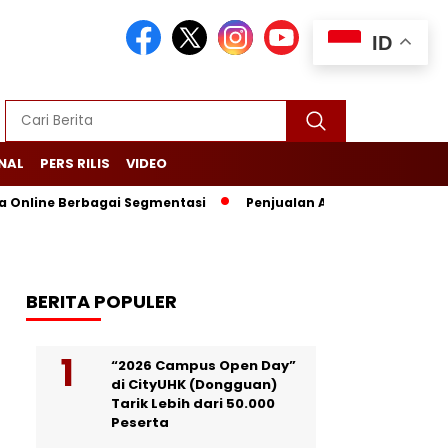
ID
NAL
PERS RILIS
VIDEO
 Online Berbagai Segmentasi
Penjualan Anjlok, Coca Cola Tutu
BERITA POPULER
“2026 Campus Open Day”
di CityUHK (Dongguan)
Tarik Lebih dari 50.000
Peserta