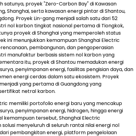
ah satunya, proyek "Zero-Carbon Bay" di Kawasan
ng, Shanghai, serta kawasan energi pintar di Shantou,
gdong. Proyek Lin-gang menjadi salah satu dari 52
tri nol karbon tingkat nasional pertama di Tiongkok,
tunya proyek di Shanghai yang memperoleh status
yek ini menunjukkan kemampuan Shanghai Electric
erencanaan, pembangunan, dan pengoperasian
tri manufaktur berbasis sistem nol karbon yang
 Sementara itu, proyek di Shantou memadukan energi
surya, penyimpanan energi, fasilitas pengisian daya, dan
men energi cerdas dalam satu ekosistem. Proyek
a menjadi yang pertama di Guangdong yang
rtifikat netral karbon.
tric memiliki portofolio energi baru yang mencakup
 surya, penyimpanan energi, hidrogen, hingga energi
kal kemampuan tersebut, Shanghai Electric
olusi menyeluruh di seluruh rantai nilai energi nol
 dari pembangkitan energi, platform pengelolaan