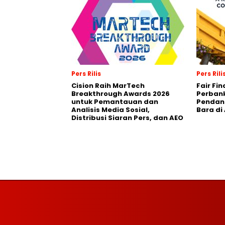
Pers Rilis
Pers Rili
Cision Raih MarTech
Fair Fi
Breakthrough Awards 2026
Perban
untuk Pemantauan dan
Pendana
Analisis Media Sosial,
Bara di
Distribusi Siaran Pers, dan AEO