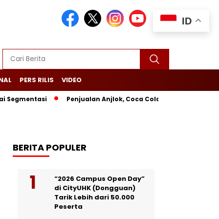
ID
NAL
PERS RILIS
VIDEO
gmentasi
Penjualan Anjlok, Coca Cola Tutup Pabrik di Bali
BERITA POPULER
“2026 Campus Open Day”
di CityUHK (Dongguan)
Tarik Lebih dari 50.000
Peserta