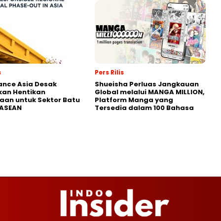
s
Pers Rilis
nance Asia Desak
Shueisha Perluas Jangkauan
kan Hentikan
Global melalui MANGA MILLION,
an untuk Sektor Batu
Platform Manga yang
 ASEAN
Tersedia dalam 100 Bahasa