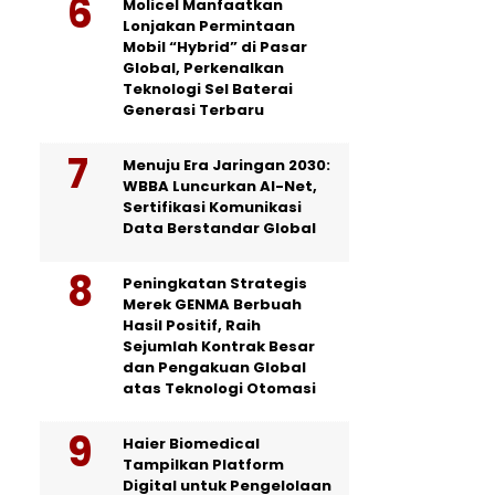
Molicel Manfaatkan
Lonjakan Permintaan
Mobil “Hybrid” di Pasar
Global, Perkenalkan
Teknologi Sel Baterai
Generasi Terbaru
Menuju Era Jaringan 2030:
WBBA Luncurkan AI-Net,
Sertifikasi Komunikasi
Data Berstandar Global
Peningkatan Strategis
Merek GENMA Berbuah
Hasil Positif, Raih
Sejumlah Kontrak Besar
dan Pengakuan Global
atas Teknologi Otomasi
Haier Biomedical
Tampilkan Platform
Digital untuk Pengelolaan