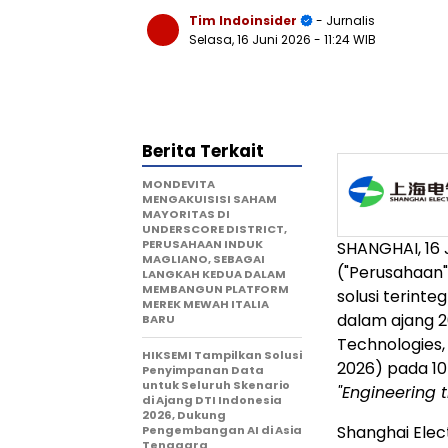
Tim Indoinsider
- Jurnalis
Selasa, 16 Juni 2026
- 11:24 WIB
Berita Terkait
MONDEVITA
MENGAKUISISI SAHAM
MAYORITAS DI
UNDERSCORE DISTRICT,
PERUSAHAAN INDUK
SHANGHAI, 16 
MAGLIANO, SEBAGAI
("Perusahaan
LANGKAH KEDUA DALAM
MEMBANGUN PLATFORM
solusi terint
MEREK MEWAH ITALIA
dalam ajang 2
BARU
Technologies,
HIKSEMI Tampilkan Solusi
2026) pada 10
Penyimpanan Data
untuk Seluruh Skenario
"Engineering 
di Ajang DTI Indonesia
2026, Dukung
Shanghai Ele
Pengembangan AI di Asia
Tenggara