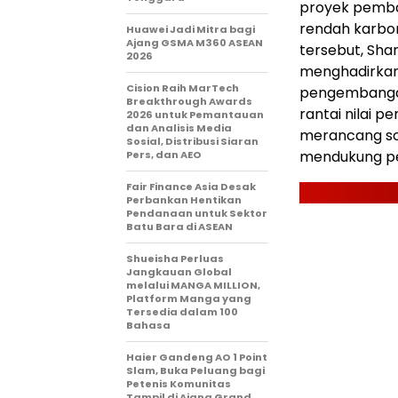
proyek pemban
rendah karbon
Huawei Jadi Mitra bagi
Ajang GSMA M360 ASEAN
tersebut, Sh
2026
menghadirkan 
Cision Raih MarTech
pengembangan
Breakthrough Awards
rantai nilai p
2026 untuk Pemantauan
dan Analisis Media
merancang sol
Sosial, Distribusi Siaran
mendukung pe
Pers, dan AEO
Fair Finance Asia Desak
Perbankan Hentikan
Pendanaan untuk Sektor
Batu Bara di ASEAN
Shueisha Perluas
Jangkauan Global
melalui MANGA MILLION,
Platform Manga yang
Tersedia dalam 100
Bahasa
Haier Gandeng AO 1 Point
Slam, Buka Peluang bagi
Petenis Komunitas
Tampil di Ajang Grand