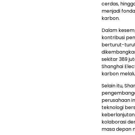
cerdas, hingga
menjadi fond
karbon.
Dalam kesempa
kontribusi pe
berturut-turut
dikembangkan 
sekitar 389 j
Shanghai Elec
karbon melalui
Selain itu, Sh
pengembangan 
perusahaan i
teknologi ber
keberlanjutan
kolaborasi de
masa depan n