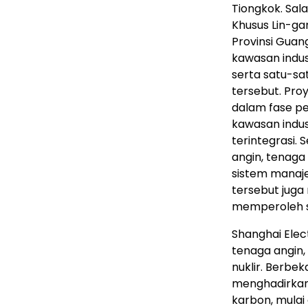
Tiongkok. Sal
Khusus Lin-ga
Provinsi Guan
kawasan indus
serta satu-sa
tersebut. Pro
dalam fase p
kawasan indus
terintegrasi.
angin, tenaga 
sistem manaje
tersebut jug
memperoleh se
Shanghai Elec
tenaga angin,
nuklir. Berbe
menghadirkan s
karbon, mulai