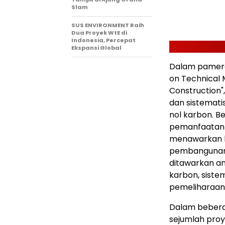
Slam
SUS ENVIRONMENT Raih
Dua Proyek WtE di
Indonesia, Percepat
Ekspansi Global
Dalam pameran
on Technical 
Construction"
dan sistemat
nol karbon. Be
pemanfaatan s
menawarkan l
pembangunan, 
ditawarkan an
karbon, siste
pemeliharaan 
Dalam beberap
sejumlah proy