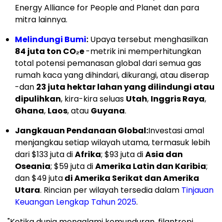
Energy Alliance for People and Planet dan para
mitra lainnya.
Melindungi Bumi
:
Upaya tersebut menghasilkan
84 juta ton CO₂e
-metrik ini memperhitungkan
total potensi pemanasan global dari semua gas
rumah kaca yang dihindari, dikurangi, atau diserap
-dan
23 juta hektar lahan yang dilindungi atau
dipulihkan
, kira-kira seluas
Utah
,
Inggris Raya
,
Ghana
,
Laos
, atau
Guyana
.
Jangkauan Pendanaan Global:
Investasi amal
menjangkau setiap wilayah utama, termasuk lebih
dari $133 juta di
Afrika
; $93 juta di
Asia dan
Oseania
; $59 juta di
Amerika Latin dan Karibia
;
dan $49 juta
di Amerika Serikat dan Amerika
Utara
. Rincian per wilayah tersedia dalam
Tinjauan
Keuangan Lengkap Tahun 2025
.
"Ketika dunia mengalami kemunduran, filantropi