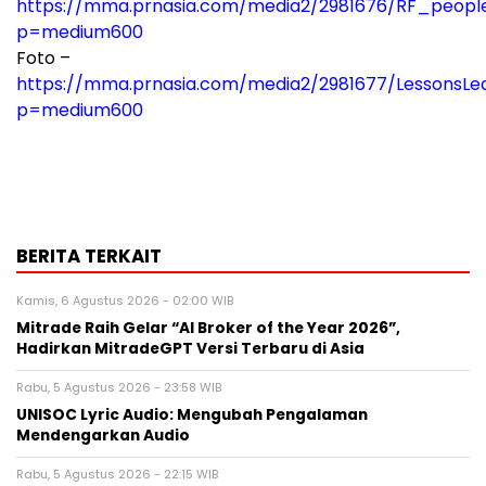
https://mma.prnasia.com/media2/2981676/RF_people_
p=medium600
Foto –
https://mma.prnasia.com/media2/2981677/LessonsLe
p=medium600
BERITA TERKAIT
Kamis, 6 Agustus 2026 - 02:00 WIB
Mitrade Raih Gelar “AI Broker of the Year 2026”,
Hadirkan MitradeGPT Versi Terbaru di Asia
Rabu, 5 Agustus 2026 - 23:58 WIB
UNISOC Lyric Audio: Mengubah Pengalaman
Mendengarkan Audio
Rabu, 5 Agustus 2026 - 22:15 WIB