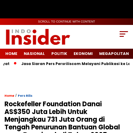
SCROLL TO CONTINUE WITH CONTENT
HOME
NASIONAL
POLITIK
EKONOMI
MEGAPOLITAN
Jasa Siaran Pers Persriliscom Melayani Publikasi ke Lebih dari 
/
Home
Pers Rilis
Rockefeller Foundation Danai
AS$350 Juta Lebih Untuk
Menjangkau 731 Juta Orang di
Tengah Penurunan Bantuan Global