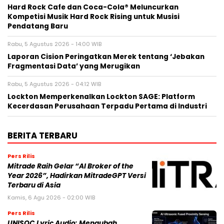
Hard Rock Cafe dan Coca-Cola® Meluncurkan
Kompetisi Musik Hard Rock Rising untuk Musisi
Pendatang Baru
Rabu, 5 Agustus 2026 - 14:00 WIB
Laporan Cision Peringatkan Merek tentang ‘Jebakan
Fragmentasi Data’ yang Merugikan
Rabu, 5 Agustus 2026 - 04:12 WIB
Lockton Memperkenalkan Lockton SAGE: Platform
Kecerdasan Perusahaan Terpadu Pertama di Industri
BERITA TERBARU
Pers Rilis
Mitrade Raih Gelar “AI Broker of the
Year 2026”, Hadirkan MitradeGPT Versi
Terbaru di Asia
Kamis, 6 Agu 2026 - 02:00 WIB
Pers Rilis
UNISOC Lyric Audio: Mengubah