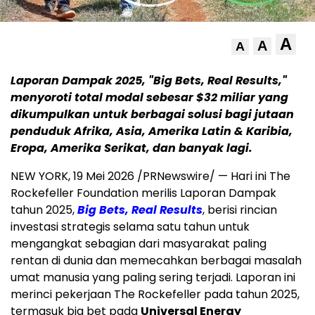
A
A
A
Laporan Dampak 2025, "Big Bets, Real Results,"
menyoroti total modal sebesar $32 miliar yang
dikumpulkan untuk berbagai solusi bagi jutaan
penduduk Afrika, Asia, Amerika Latin & Karibia,
Eropa, Amerika Serikat, dan banyak lagi.
NEW YORK
,
19 Mei 2026
/PRNewswire/ — Hari ini The
Rockefeller Foundation merilis Laporan Dampak
tahun 2025,
Big Bets, Real Results
, berisi rincian
investasi strategis selama satu tahun untuk
mengangkat sebagian dari masyarakat paling
rentan di dunia dan memecahkan berbagai masalah
umat manusia yang paling sering terjadi. Laporan ini
merinci pekerjaan The Rockefeller pada tahun 2025,
termasuk big bet pada
Universal Energy