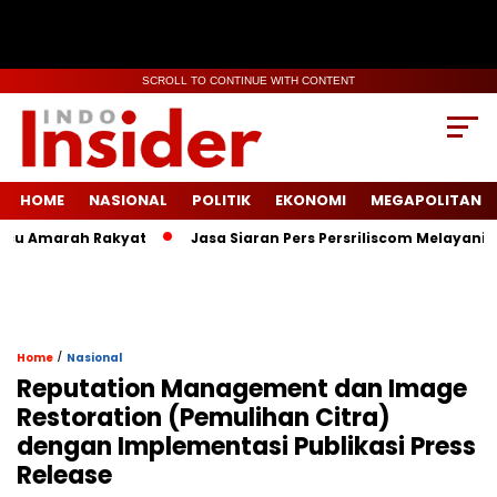
SCROLL TO CONTINUE WITH CONTENT
HOME
NASIONAL
POLITIK
EKONOMI
MEGAPOLITAN
u Amarah Rakyat
Jasa Siaran Pers Persriliscom Melayani Publ
/
Home
Nasional
Reputation Management dan Image
Restoration (Pemulihan Citra)
dengan Implementasi Publikasi Press
Release