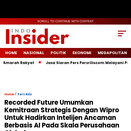
SCROLL TO CONTINUE WITH CONTENT
HOME
NASIONAL
POLITIK
EKONOMI
MEGAPOLITAN
marah Rakyat
Jasa Siaran Pers Persriliscom Melayani Publikas
/
Home
Pers Rilis
Recorded Future Umumkan
Kemitraan Strategis Dengan Wipro
Untuk Hadirkan Intelijen Ancaman
Berbasis AI Pada Skala Perusahaan