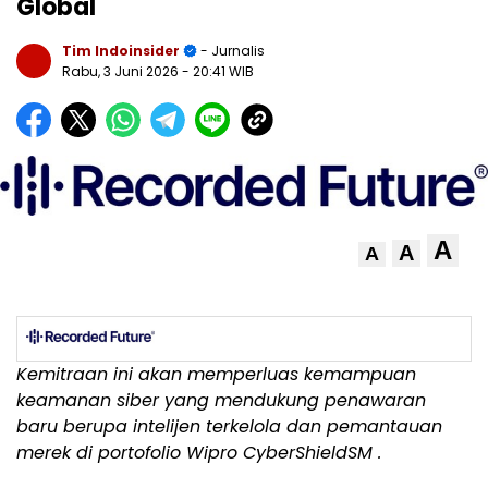
Global
Tim Indoinsider
- Jurnalis
Rabu, 3 Juni 2026
- 20:41 WIB
A
A
A
Kemitraan ini akan memperluas kemampuan
keamanan siber yang mendukung penawaran
baru berupa intelijen terkelola dan pemantauan
merek di portofolio Wipro CyberShield
SM
.