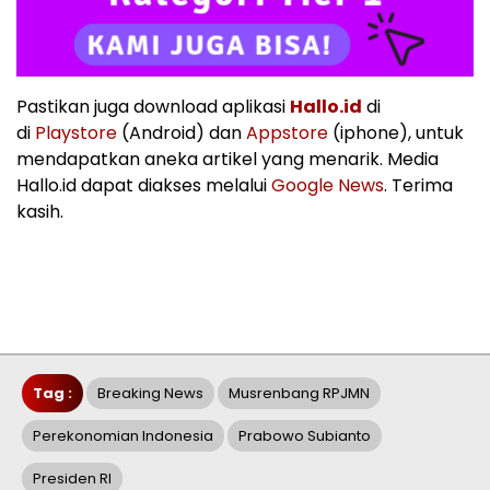
Pastikan juga download aplikasi
Hallo.id
di
di
Playstore
(Android) dan
Appstore
(iphone), untuk
mendapatkan aneka artikel yang menarik. Media
Hallo.id dapat diakses melalui
Google News
. Terima
kasih.
Tag :
Breaking News
Musrenbang RPJMN
Perekonomian Indonesia
Prabowo Subianto
Presiden RI