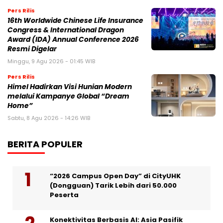
Pers Rilis
16th Worldwide Chinese Life Insurance
Congress & International Dragon
Award (IDA) Annual Conference 2026
Resmi Digelar
Minggu, 9 Agu 2026 - 01:45 WIB
Pers Rilis
Himel Hadirkan Visi Hunian Modern
melalui Kampanye Global “Dream
Home”
Sabtu, 8 Agu 2026 - 14:26 WIB
BERITA POPULER
“2026 Campus Open Day” di CityUHK
(Dongguan) Tarik Lebih dari 50.000
Peserta
Konektivitas Berbasis AI: Asia Pasifik