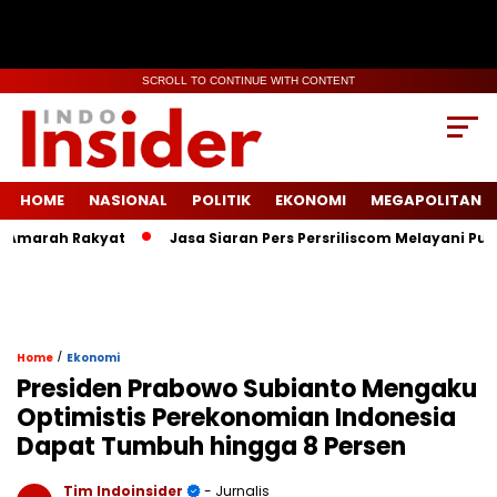
SCROLL TO CONTINUE WITH CONTENT
HOME
NASIONAL
POLITIK
EKONOMI
MEGAPOLITAN
arah Rakyat
Jasa Siaran Pers Persriliscom Melayani Publikas
/
Home
Ekonomi
Presiden Prabowo Subianto Mengaku
Optimistis Perekonomian Indonesia
Dapat Tumbuh hingga 8 Persen
Tim Indoinsider
- Jurnalis