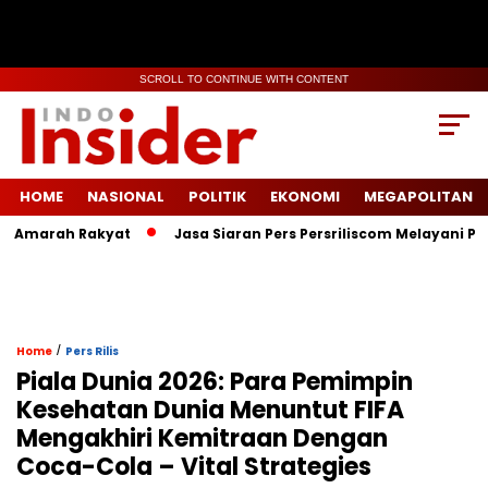
SCROLL TO CONTINUE WITH CONTENT
HOME
NASIONAL
POLITIK
EKONOMI
MEGAPOLITAN
 Amarah Rakyat
Jasa Siaran Pers Persriliscom Melayani Publi
/
Home
Pers Rilis
Piala Dunia 2026: Para Pemimpin
Kesehatan Dunia Menuntut FIFA
Mengakhiri Kemitraan Dengan
Coca-Cola – Vital Strategies