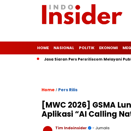
HOME
NASIONAL
POLITIK
EKONOMI
MEG
ah Rakyat
Jasa Siaran Pers Persriliscom Melayani Publikasi 
Home
Pers Rilis
/
[MWC 2026] GSMA Lun
Aplikasi “AI Calling Na
Tim Indoinsider
- Jurnalis