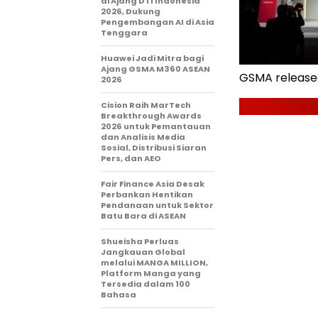
di Ajang DTI Indonesia
2026, Dukung
Pengembangan AI di Asia
Tenggara
Huawei Jadi Mitra bagi
Ajang GSMA M360 ASEAN
GSMA release
2026
Cision Raih MarTech
Breakthrough Awards
2026 untuk Pemantauan
dan Analisis Media
Sosial, Distribusi Siaran
Pers, dan AEO
Fair Finance Asia Desak
Perbankan Hentikan
Pendanaan untuk Sektor
Batu Bara di ASEAN
Shueisha Perluas
Jangkauan Global
melalui MANGA MILLION,
Platform Manga yang
Tersedia dalam 100
Bahasa