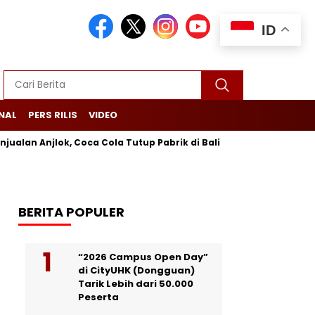
ID
NAL
PERS RILIS
VIDEO
 Anjlok, Coca Cola Tutup Pabrik di Bali
Lebih dari 200 Orang
BERITA POPULER
“2026 Campus Open Day”
di CityUHK (Dongguan)
Tarik Lebih dari 50.000
Peserta