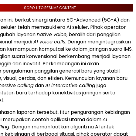
SCROLL TO RESUME CONTENT
an ini, berkat sinergi antara 5G-Advanced (5G-A) dan
 seluler telah memasuki era AI seluler. Pihak operator
engubah layanan
native voice
, beralih dari panggilan
ional menjadi
AI voice calls
. Dengan mengintegrasikan
dan kemampuan komputasi ke dalam jaringan suara IMS,
gilan suara konvensional berkembang menjadi layanan
nggih dan inovatif. Perkembangan ini akan
pengalaman panggilan generasi baru yang stabil,
, visual, cerdas, dan efisien. Kemunculan layanan baru
ersive calling
dan
AI interactive calling
juga
tan baru terhadap konektivitas jaringan serta
I.
asan laporan tersebut, fitur pengurangan kebisingan
AI merupakan contoh aplikasi utama dalam
AI
ling
. Dengan memanfaatkan algoritma AI untuk
 kebisingan di berbagai situasi, pihak operator dapat