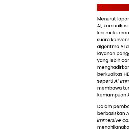
Menurut lapor
AI, komunikasi
kini mulai m
suara konvens
algoritma AI 
layanan pang
yang lebih ca
menghadirkan 
berkualitas HD
seperti
AI imm
membawa tuntu
kemampuan A
Dalam pembah
berbasiskan 
immersive cal
menghilangkan