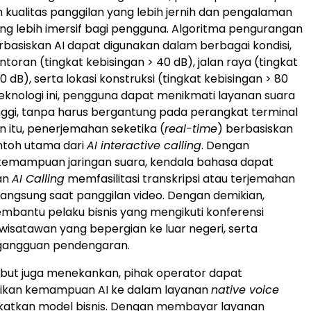
kualitas panggilan yang lebih jernih dan pengalaman
ng lebih imersif bagi pengguna. Algoritma pengurangan
rbasiskan AI dapat digunakan dalam berbagai kondisi,
ntoran (tingkat kebisingan > 40 dB), jalan raya (tingkat
0 dB), serta lokasi konstruksi (tingkat kebisingan > 80
eknologi ini, pengguna dapat menikmati layanan suara
inggi, tanpa harus bergantung pada perangkat terminal
in itu, penerjemahan seketika (
real-time
) berbasiskan
ntoh utama dari
AI interactive calling
. Dengan
kemampuan jaringan suara, kendala bahasa dapat
nan
AI Calling
memfasilitasi transkripsi atau terjemahan
langsung saat panggilan video. Dengan demikian,
embantu pelaku bisnis yang mengikuti konferensi
 wisatawan yang bepergian ke luar negeri, serta
gangguan pendengaran.
but juga menekankan, pihak operator dapat
ikan kemampuan AI ke dalam layanan
native voice
katkan model bisnis. Dengan membayar layanan