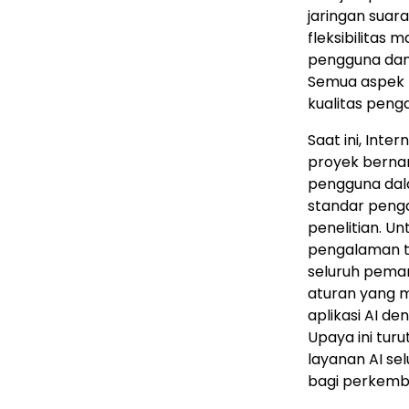
jaringan suar
fleksibilitas
pengguna dan 
Semua aspek 
kualitas peng
Saat ini, Int
proyek berna
pengguna dalam
standar peng
penelitian. 
pengalaman t
seluruh pema
aturan yang m
aplikasi AI d
Upaya ini tu
layanan AI se
bagi perkemba