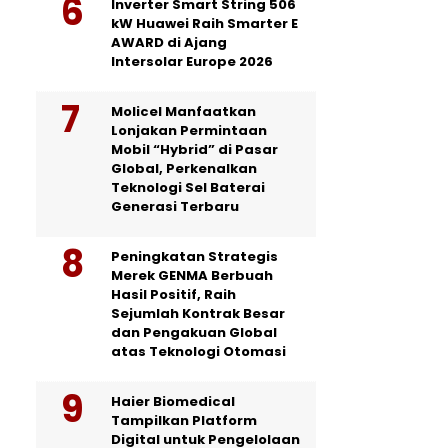
Inverter Smart String 506
kW Huawei Raih Smarter E
AWARD di Ajang
Intersolar Europe 2026
Molicel Manfaatkan
Lonjakan Permintaan
Mobil “Hybrid” di Pasar
Global, Perkenalkan
Teknologi Sel Baterai
Generasi Terbaru
Peningkatan Strategis
Merek GENMA Berbuah
Hasil Positif, Raih
Sejumlah Kontrak Besar
dan Pengakuan Global
atas Teknologi Otomasi
Haier Biomedical
Tampilkan Platform
Digital untuk Pengelolaan