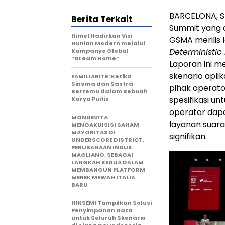
BARCELONA, Sp
Berita Terkait
Summit yang 
Himel Hadirkan Visi
GSMA merilis 
Hunian Modern melalui
Deterministic 
Kampanye Global
“Dream Home”
Laporan ini m
skenario aplik
FAMILIARITÉ: Ketika
Sinema dan Sastra
pihak operator
Bertemu dalam Sebuah
spesifikasi u
Karya Puitis
operator dap
MONDEVITA
layanan suar
MENGAKUISISI SAHAM
MAYORITAS DI
signifikan.
UNDERSCORE DISTRICT,
PERUSAHAAN INDUK
MAGLIANO, SEBAGAI
LANGKAH KEDUA DALAM
MEMBANGUN PLATFORM
MEREK MEWAH ITALIA
BARU
HIKSEMI Tampilkan Solusi
Penyimpanan Data
untuk Seluruh Skenario