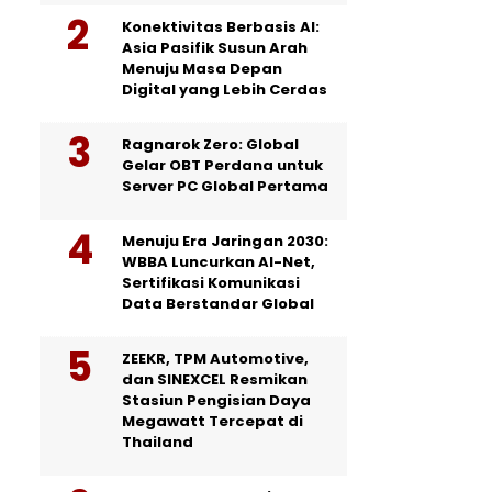
Konektivitas Berbasis AI:
Asia Pasifik Susun Arah
Menuju Masa Depan
Digital yang Lebih Cerdas
Ragnarok Zero: Global
Gelar OBT Perdana untuk
Server PC Global Pertama
Menuju Era Jaringan 2030:
WBBA Luncurkan AI-Net,
Sertifikasi Komunikasi
Data Berstandar Global
ZEEKR, TPM Automotive,
dan SINEXCEL Resmikan
Stasiun Pengisian Daya
Megawatt Tercepat di
Thailand