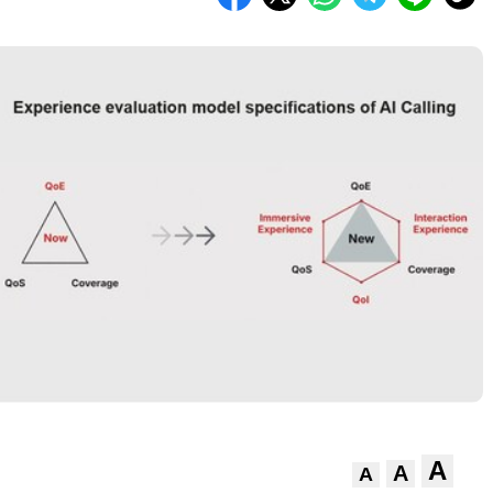
A
A
A