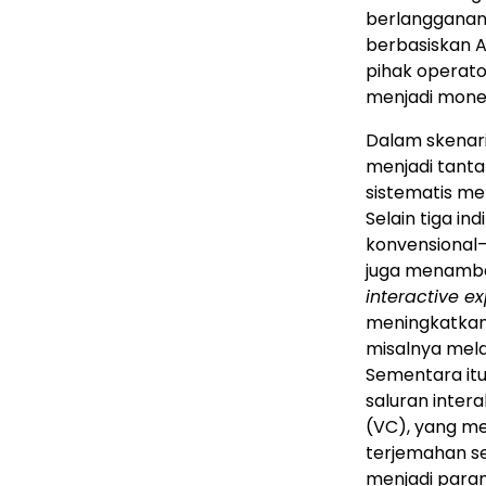
berlangganan
berbasiskan A
pihak operator
menjadi mone
Dalam skenar
menjadi tanta
sistematis me
Selain tiga i
konvensional
juga menambah
interactive e
meningkatkan
misalnya mela
Sementara itu
saluran inter
(VC), yang mem
terjemahan sek
menjadi para