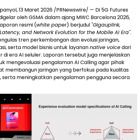
anyol, 13 Maret 2026 /PRNewswire/ — Di 5G Futures
digelar oleh GSMA dalam ajang MWC Barcelona 2026,
laporan resmi (
white paper
) berjudul
"Gigauplink,
Latency, and Network Evolution for the Mobile AI Era"
.
engulas tren perkembangan dan evolusi jaringan,
asi, serta model bisnis untuk layanan
native voice
dari
 di era AI seluler. Laporan tersebut juga menjelaskan
ntuk mengevaluasi pengalaman AI Calling agar pihak
at membangun jaringan yang berfokus pada kualitas
a, serta meningkatkan pengalaman pengguna secara