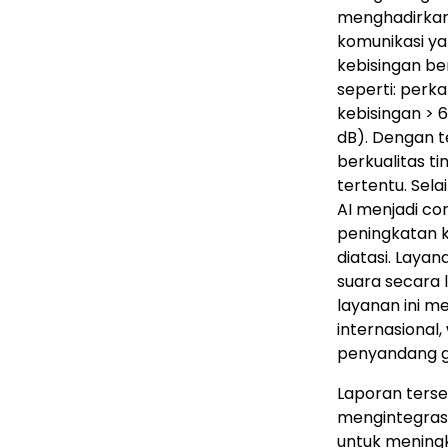
menghadirkan 
komunikasi ya
kebisingan be
seperti: perka
kebisingan > 6
dB). Dengan t
berkualitas t
tertentu. Sela
AI menjadi co
peningkatan 
diatasi. Laya
suara secara 
layanan ini m
internasional,
penyandang 
Laporan terse
mengintegras
untuk mening