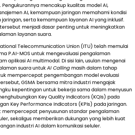
a. Pengukurannya mencakup kualitas model AI,
 manajemen AI, kemampuan jaringan memahami kondisi
jaringan, serta kemampuan layanan AI yang inklusif.
tersebut menjadi dasar penting untuk meningkatkan
alaman layanan suara.
ernational Telecommunication Union (ITU) telah memulai
ma P.AI-MOS untuk mengevaluasi pengalaman
 aplikasi AI multimodal. Di sisi lain, usulan mengenai
alaman suara untuk
AI Calling
masih dalam tahap
Untuk mempercepat pengembangan model evaluasi
ersebut, GSMA bersama mitra industri mengajak
ngku kepentingan untuk bekerja sama dalam menyusun
enghubungkan Key Quality Indicators (KQIs) pada
engan Key Performance Indicators (KPIs) pada jaringan.
rut mempercepat penyusunan standar pengalaman
luler, sekaligus memberikan dukungan yang lebih kuat
ngan industri AI dalam komunikasi seluler.