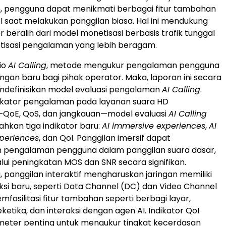
, pengguna dapat menikmati berbagai fitur tambahan
I saat melakukan panggilan biasa. Hal ini mendukung
 beralih dari model monetisasi berbasis trafik tunggal
tisasi pengalaman yang lebih beragam.
io
AI Calling
, metode mengukur pengalaman pengguna
ngan baru bagi pihak operator. Maka, laporan ini secara
ndefinisikan model evaluasi pengalaman
AI Calling
.
ndikator pengalaman pada layanan suara HD
—QoE, QoS, dan jangkauan—model evaluasi
AI Calling
kan tiga indikator baru:
AI immersive experiences
,
AI
xperiences
, dan QoI. Panggilan imersif dapat
 pengalaman pengguna dalam panggilan suara dasar,
lui peningkatan MOS dan SNR secara signifikan.
, panggilan interaktif mengharuskan jaringan memiliki
aksi baru, seperti Data Channel (DC) dan Video Channel
fasilitasi fitur tambahan seperti berbagi layar,
etika, dan interaksi dengan agen AI. Indikator QoI
meter penting untuk mengukur tingkat kecerdasan