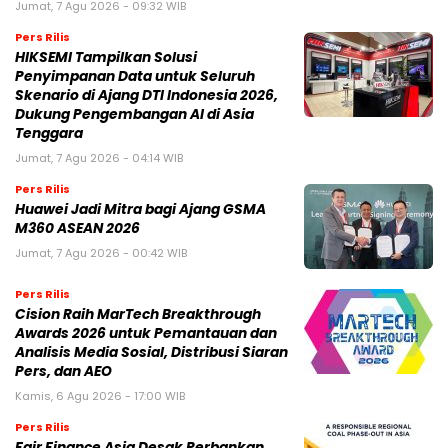
Jumat, 7 Agu 2026 - 09:32 WIB
Pers Rilis
HIKSEMI Tampilkan Solusi
Penyimpanan Data untuk Seluruh
Skenario di Ajang DTI Indonesia 2026,
Dukung Pengembangan AI di Asia
Tenggara
Jumat, 7 Agu 2026 - 04:14 WIB
Pers Rilis
Huawei Jadi Mitra bagi Ajang GSMA
M360 ASEAN 2026
Jumat, 7 Agu 2026 - 00:42 WIB
Pers Rilis
Cision Raih MarTech Breakthrough
Awards 2026 untuk Pemantauan dan
Analisis Media Sosial, Distribusi Siaran
Pers, dan AEO
Kamis, 6 Agu 2026 - 17:00 WIB
Pers Rilis
Fair Finance Asia Desak Perbankan