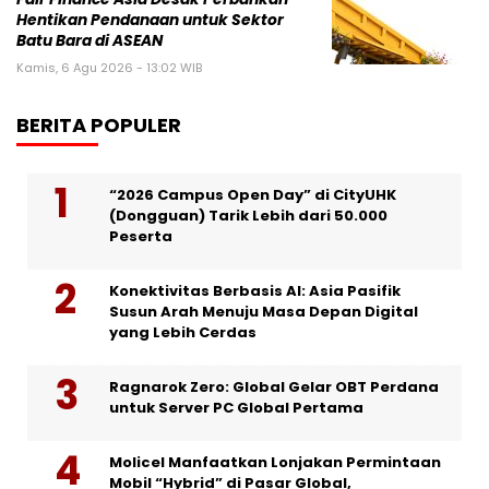
Hentikan Pendanaan untuk Sektor
Batu Bara di ASEAN
Kamis, 6 Agu 2026 - 13:02 WIB
BERITA POPULER
“2026 Campus Open Day” di CityUHK
(Dongguan) Tarik Lebih dari 50.000
Peserta
Konektivitas Berbasis AI: Asia Pasifik
Susun Arah Menuju Masa Depan Digital
yang Lebih Cerdas
Ragnarok Zero: Global Gelar OBT Perdana
untuk Server PC Global Pertama
Molicel Manfaatkan Lonjakan Permintaan
Mobil “Hybrid” di Pasar Global,