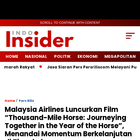
SCROLL TO CONTINUE WITH CONTENT
HOME
NASIONAL
POLITIK
EKONOMI
MEGAPOLITAN
marah Rakyat
Jasa Siaran Pers Persriliscom Melayani Publika
/
Home
Pers Rilis
Malaysia Airlines Luncurkan Film
“Thousand-Mile Horse: Journeying
Together in the Year of the Horse”,
Menandai Momentum Berkelanjutan