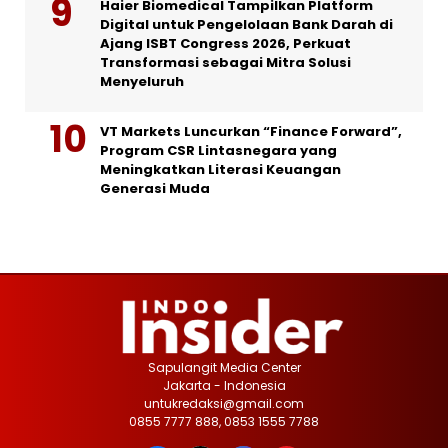
Haier Biomedical Tampilkan Platform
Digital untuk Pengelolaan Bank Darah di
Ajang ISBT Congress 2026, Perkuat
Transformasi sebagai Mitra Solusi
Menyeluruh
VT Markets Luncurkan “Finance Forward”,
Program CSR Lintasnegara yang
Meningkatkan Literasi Keuangan
Generasi Muda
Sapulangit Media Center
Jakarta - Indonesia
untukredaksi@gmail.com
0855 7777 888, 0853 1555 7788