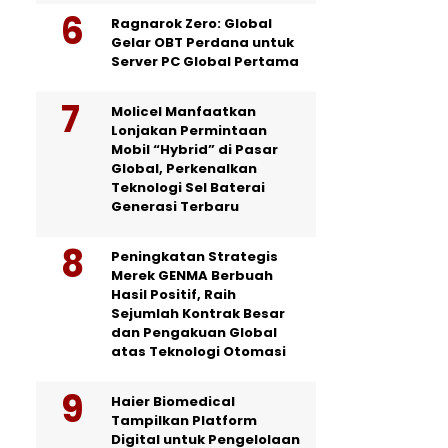
Ragnarok Zero: Global
Gelar OBT Perdana untuk
Server PC Global Pertama
Molicel Manfaatkan
Lonjakan Permintaan
Mobil “Hybrid” di Pasar
Global, Perkenalkan
Teknologi Sel Baterai
Generasi Terbaru
Peningkatan Strategis
Merek GENMA Berbuah
Hasil Positif, Raih
Sejumlah Kontrak Besar
dan Pengakuan Global
atas Teknologi Otomasi
Haier Biomedical
Tampilkan Platform
Digital untuk Pengelolaan