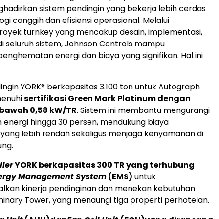
hadirkan sistem pendingin yang bekerja lebih cerdas
ogi canggih dan efisiensi operasional. Melalui
oyek turnkey yang mencakup desain, implementasi,
 di seluruh sistem, Johnson Controls mampu
nghematan energi dan biaya yang signifikan. Hal ini
ingin YORK® berkapasitas 3.100 ton untuk Autograph
menuhi
sertifikasi Green Mark Platinum dengan
i bawah 0,58 kW/TR
. Sistem ini membantu mengurangi
energi hingga 30 persen, mendukung biaya
 yang lebih rendah sekaligus menjaga kenyamanan di
ung.
ller
YORK berkapasitas 300 TR yang terhubung
ergy Management System
(EMS)
untuk
lkan kinerja pendinginan dan menekan kebutuhan
uminary Tower, yang menaungi tiga properti perhotelan.