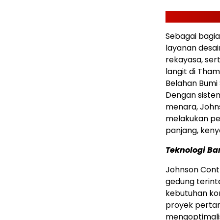
Sebagai bagia
layanan desai
rekayasa, ser
langit di Tham
Belahan Bumi 
Dengan siste
menara, John
melakukan pem
panjang, keny
Teknologi B
Johnson Cont
gedung terint
kebutuhan kom
proyek perta
mengoptimalis