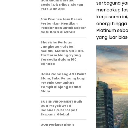
dan Analisis Media
serbaguna ya
Sosial, Distribusi Siaran
Pers, dan AEO
mencakup fasi
kerja sama in
Fair Finance Asia Desak
energi hingg
Perbankan Hentikan
Pendanaan untuk Sektor
Platinum seba
Batu Bara di ASEAN
yang luar bias
Shueisha Perluas
Jangkauan Global
melalui MANGA MILLION,
Platform Manga yang
Tersedia dalam 100
Bahasa
Haier Gandeng AO 1 Point
Slam, Buka Peluang bagi
Petenis Komunitas
Tampil di Ajang Grand
Slam
SUS ENVIRONMENT Raih
Dua Proyek WtE di
Indonesia, Percepat
Ekspansi Global
UOB Perkuat Bisnis