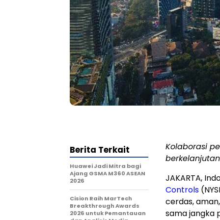
Kolaborasi p
Berita Terkait
berkelanjutan
Huawei Jadi Mitra bagi
Ajang GSMA M360 ASEAN
JAKARTA
, In
2026
Controls
(NYSE
Cision Raih MarTech
cerda
s, aman
Breakthrough Awards
sama jangka 
2026 untuk Pemantauan