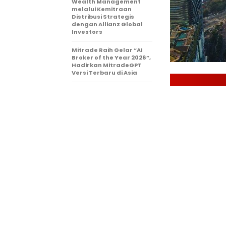
Wealth Management
melalui Kemitraan
Distribusi Strategis
dengan Allianz Global
Investors
Mitrade Raih Gelar “AI
Broker of the Year 2026”,
Hadirkan MitradeGPT
Versi Terbaru di Asia