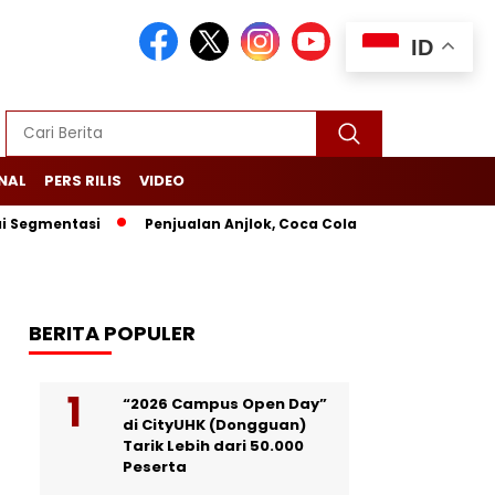
ID
NAL
PERS RILIS
VIDEO
ntasi
Penjualan Anjlok, Coca Cola Tutup Pabrik di Bali
L
BERITA POPULER
“2026 Campus Open Day”
di CityUHK (Dongguan)
Tarik Lebih dari 50.000
Peserta