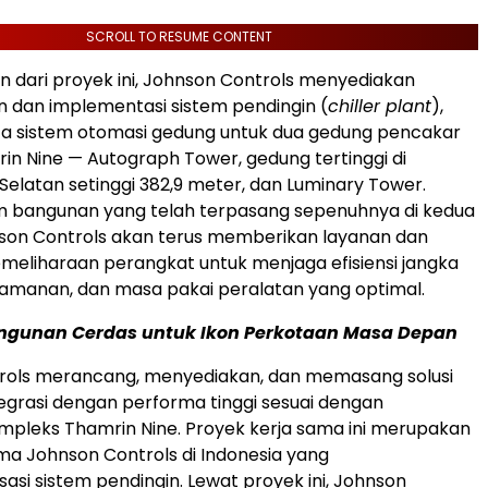
SCROLL TO RESUME CONTENT
n dari proyek ini, Johnson Controls menyediakan
n dan implementasi sistem pendingin (
chiller plant
),
ta sistem otomasi g
edung untuk dua gedung pencakar
rin Nine
— Autograph Tower, gedung tertinggi di
Selatan setinggi 382,9 meter, dan Luminary Tower.
m bangunan yang telah terpasang sepenuhnya di kedua
son Controls akan terus memberikan layanan dan
eliharaan perangkat untuk menjaga efisiensi jangka
amanan, dan masa pakai peralatan yang optimal.
angunan
Cerdas untuk Ikon Per
kotaan Masa Depan
rols merancang, menyediakan, dan memasang solusi
egrasi dengan performa tinggi sesuai dengan
pleks Thamrin Nine. Proyek kerja sama ini merupakan
ma Johnson Controls di
Indonesia
yang
asi sistem pendingin. Lewat proyek ini, Johnson