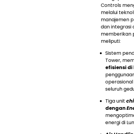
Controls meng
melalui teknol
manajemen pr
dan integrasi
memberikan pe
meliputi:
Sistem pend
Tower, me
efisiensi d
penggunaan 
operasional
seluruh ged
Tiga unit
chi
dengan
En
mengoptima
energi di L