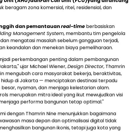
g Unit
(AHU)
dan
Fan Coil Unit
(FCU)
yang dirancang
k beragam zona komersial, ritel, residensial, dan
canggih dan pemantauan
real-time
berbasiskan
ilding Management System
, membantu tim pengelola
dan mengatasi masalah sebelum gangguan terjadi,
an keandalan dan menekan biaya pemeliharaan.
menjadi perkembangan penting dalam pembangunan
Jakarta
," ujar
Michael Wiener
,
Design Director
, Thamrin
ngin mengubah cara masyarakat bekerja, beraktivitas,
 hidup di
Jakarta
— menciptakan destinasi terpadu
 besar, nyaman, dan menjaga kelestarian alam.
ols merupakan mitra ideal yang ikut mewujudkan visi
 menjaga performa bangunan tetap optimal."
ami dengan Thamrin Nine menunjukkan bagaimana
awasan masa depan dan optimalisasi digital tidak
enghasilkan bangunan ikonis, tetapi juga kota yang