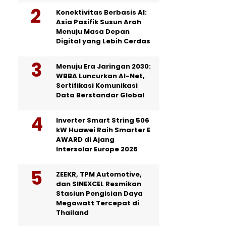
Konektivitas Berbasis AI:
Asia Pasifik Susun Arah
Menuju Masa Depan
Digital yang Lebih Cerdas
Menuju Era Jaringan 2030:
WBBA Luncurkan AI-Net,
Sertifikasi Komunikasi
Data Berstandar Global
Inverter Smart String 506
kW Huawei Raih Smarter E
AWARD di Ajang
Intersolar Europe 2026
ZEEKR, TPM Automotive,
dan SINEXCEL Resmikan
Stasiun Pengisian Daya
Megawatt Tercepat di
Thailand