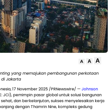
A
A
A
enting yang memajuk
an pembangunan perkotaan
 di
Jakarta
donesia, 17 November 2025 /PRNewswire/ —
Johnson
: JCI), pemimpin pasar global untuk solusi bangunan
, sehat
, dan berkelanjutan, sukses menyelesaikan kerja
panjang dengan Thamrin Nine, kompleks gedung