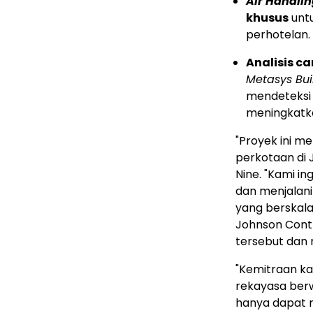
Air Handlin
khusus
untu
perhotelan.
Analisis 
Metasys Bu
mendeteksi 
meningkatk
"Proyek ini 
perkotaan di
Nine. "Kami i
dan menjalani
yang berskala
Johnson Contr
tersebut dan
"Kemitraan k
rekayasa berw
hanya dapat m