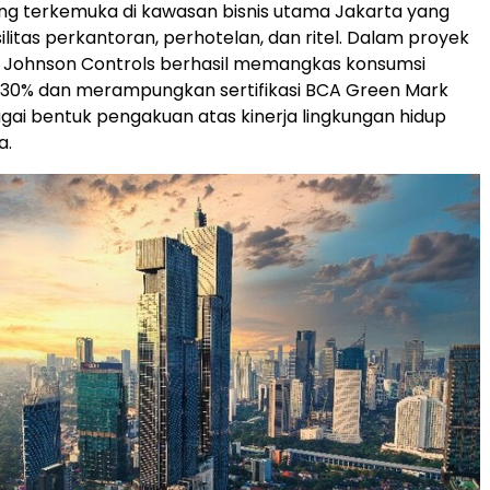
ng terkemu
ka di k
awasan bisnis utama
Jakarta
yang
litas perkantoran, perhotelan, dan ritel. Dalam proyek
i, Johnson Controls berhasil memangkas konsumsi
a 30% dan merampungkan sertifikasi BCA Green Mark
gai bentuk pengakuan atas kinerja lingkungan hidup
a.