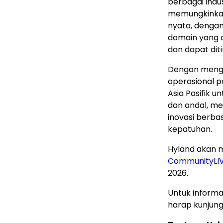
berbagai indus
memungkinkan
nyata, dengan
domain yang 
dan dapat diti
Dengan mengha
operasional 
Asia Pasifik 
dan andal, m
inovasi berba
kepatuhan.
Hyland akan 
CommunityLI
2026.
Untuk informas
harap kunjung