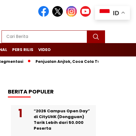
ID
NAL
PERS RILIS
VIDEO
ntasi
Penjualan Anjlok, Coca Cola Tutup Pabrik di Bali
BERITA POPULER
“2026 Campus Open Day”
di CityUHK (Dongguan)
Tarik Lebih dari 50.000
Peserta