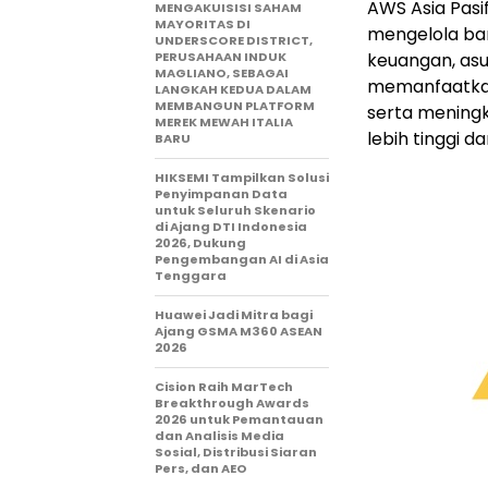
AWS Asia Pasif
MENGAKUISISI SAHAM
MAYORITAS DI
mengelola ba
UNDERSCORE DISTRICT,
PERUSAHAAN INDUK
keuangan, asu
MAGLIANO, SEBAGAI
memanfaatkan 
LANGKAH KEDUA DALAM
MEMBANGUN PLATFORM
serta meningk
MEREK MEWAH ITALIA
lebih tinggi da
BARU
HIKSEMI Tampilkan Solusi
Penyimpanan Data
untuk Seluruh Skenario
di Ajang DTI Indonesia
2026, Dukung
Pengembangan AI di Asia
Tenggara
Huawei Jadi Mitra bagi
Ajang GSMA M360 ASEAN
2026
Cision Raih MarTech
Breakthrough Awards
2026 untuk Pemantauan
dan Analisis Media
Sosial, Distribusi Siaran
Pers, dan AEO