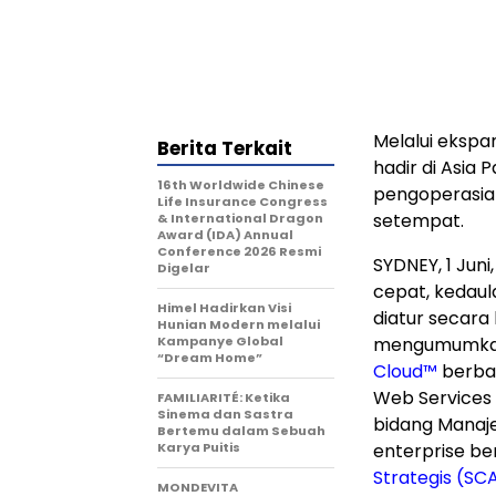
Melalui ekspa
Berita Terkait
hadir di Asia
16th Worldwide Chinese
pengoperasian
Life Insurance Congress
setempat.
& International Dragon
Award (IDA) Annual
Conference 2026 Resmi
SYDNEY
,
1 Juni
Digelar
cepat, kedaul
Himel Hadirkan Visi
diatur secara k
Hunian Modern melalui
Kampanye Global
mengumumkan 
“Dream Home”
Cloud™
berbas
Web Services 
FAMILIARITÉ: Ketika
Sinema dan Sastra
bidang Manaj
Bertemu dalam Sebuah
Karya Puitis
enterprise be
Strategis (SC
MONDEVITA