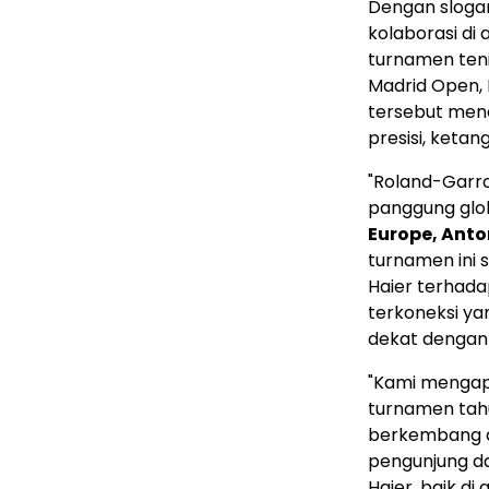
Dengan sloga
kolaborasi di
turnamen teni
Madrid Open, R
tersebut men
presisi, ketan
"Roland-Garro
panggung glob
Europe, Anto
turnamen ini
Haier terhada
terkoneksi y
dekat dengan 
"Kami mengapr
turnamen tahu
berkembang da
pengunjung da
Haier, baik d