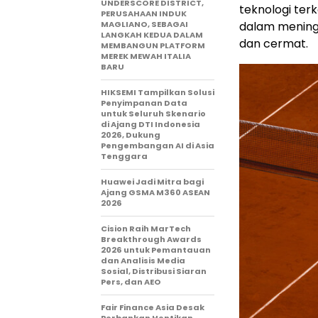
UNDERSCORE DISTRICT,
teknologi te
PERUSAHAAN INDUK
MAGLIANO, SEBAGAI
dalam meningk
LANGKAH KEDUA DALAM
dan cermat.
MEMBANGUN PLATFORM
MEREK MEWAH ITALIA
BARU
HIKSEMI Tampilkan Solusi
Penyimpanan Data
untuk Seluruh Skenario
di Ajang DTI Indonesia
2026, Dukung
Pengembangan AI di Asia
Tenggara
Huawei Jadi Mitra bagi
Ajang GSMA M360 ASEAN
2026
Cision Raih MarTech
Breakthrough Awards
2026 untuk Pemantauan
dan Analisis Media
Sosial, Distribusi Siaran
Pers, dan AEO
Fair Finance Asia Desak
Perbankan Hentikan