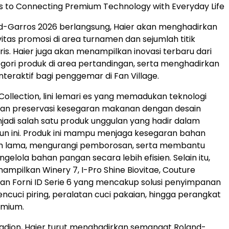
 to Connecting Premium Technology with Everyday Life
d-Garros 2026 berlangsung, Haier akan menghadirkan
vitas promosi di area turnamen dan sejumlah titik
aris. Haier juga akan menampilkan inovasi terbaru dari
gori produk di area pertandingan, serta menghadirkan
teraktif bagi penggemar di Fan Village.
Collection, lini lemari es yang memadukan teknologi
dan preservasi kesegaran makanan dengan desain
adi salah satu produk unggulan yang hadir dalam
un ini. Produk ini mampu menjaga kesegaran bahan
h lama, mengurangi pemborosan, serta membantu
elola bahan pangan secara lebih efisien. Selain itu,
nampilkan Winery 7, I-Pro Shine Biovitae, Couture
, dan Forni ID Serie 6 yang mencakup solusi penyimpanan
encuci piring, peralatan cuci pakaian, hingga perangkat
mium.
stadion, Haier turut menghadirkan semangat Roland-