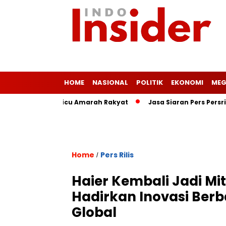
HOME
NASIONAL
POLITIK
EKONOMI
MEG
 Ringan Picu Amarah Rakyat
Jasa Siaran Pers Persriliscom M
Home
Pers Rilis
/
Haier Kembali Jadi Mi
Hadirkan Inovasi Ber
Global