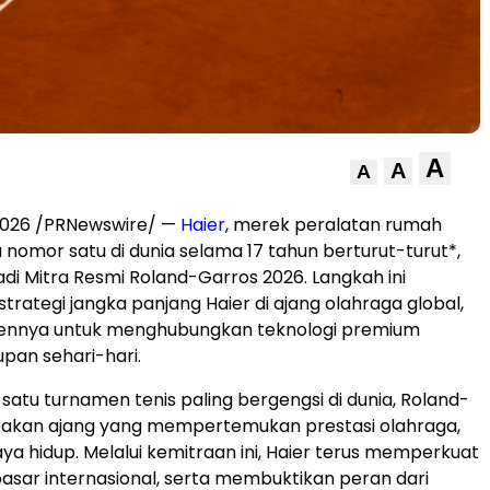
A
A
A
2026
/PRNewswire/ —
Haier
, merek peralatan rumah
nomor satu di dunia selama 17 tahun berturut-turut*,
di Mitra Resmi Roland-Garros 2026. Langkah ini
rategi jangka panjang Haier di ajang olahraga global,
ennya untuk menghubungkan teknologi premium
pan sehari-hari.
 satu turnamen tenis paling bergengsi di dunia, Roland-
akan ajang yang mempertemukan prestasi olahraga,
aya hidup. Melalui kemitraan ini, Haier terus memperkuat
asar internasional, serta membuktikan peran dari