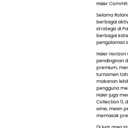
Haier Commits
Selama Rolan
berbagai akti
strategis di P
berbagai kate
pengalaman in
Haier Horizon 
pendinginan 
premium, menj
turnamen tah
makanan lebi
pengguna meng
Haier juga me
Collection 11
wine
, mesin p
memasak pre
Di luar area 