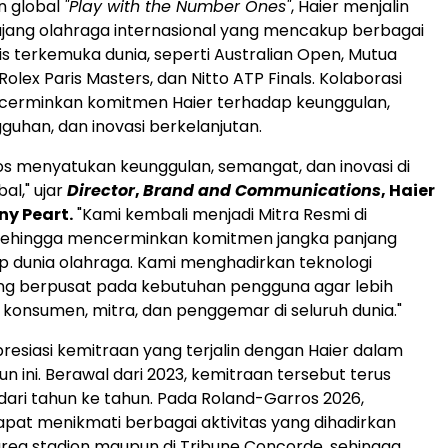
n global
"Play with the Number Ones"
, Haier menjalin
 ajang olahraga internasional yang mencakup berbagai
s terkemuka dunia, seperti Australian Open, Mutua
olex Paris Masters, dan Nitto ATP Finals. Kolaborasi
cerminkan komitmen Haier terhadap keunggulan,
gguhan, dan inovasi berkelanjutan.
s menyatukan keunggulan, semangat, dan inovasi di
al," ujar
Director
,
Brand and Communications
, Haier
ny Peart.
"Kami kembali menjadi Mitra Resmi di
 sehingga mencerminkan komitmen jangka panjang
p dunia olahraga. Kami menghadirkan teknologi
ang berpusat pada kebutuhan pengguna agar lebih
konsumen, mitra, dan penggemar di seluruh dunia."
esiasi kemitraan yang terjalin dengan Haier dalam
n ini. Berawal dari 2023, kemitraan tersebut terus
ri tahun ke tahun. Pada Roland-Garros 2026,
pat menikmati berbagai aktivitas yang dihadirkan
i area stadion maupun di Tribune Concorde, sehingga