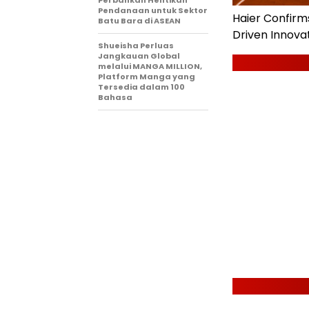
Pendanaan untuk Sektor
Haier Confirms
Batu Bara di ASEAN
Driven Innova
Shueisha Perluas
Jangkauan Global
melalui MANGA MILLION,
Platform Manga yang
Tersedia dalam 100
Bahasa