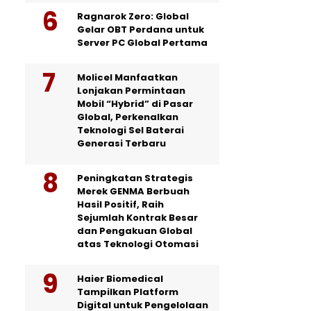
Ragnarok Zero: Global
Gelar OBT Perdana untuk
Server PC Global Pertama
Molicel Manfaatkan
Lonjakan Permintaan
Mobil “Hybrid” di Pasar
Global, Perkenalkan
Teknologi Sel Baterai
Generasi Terbaru
Peningkatan Strategis
Merek GENMA Berbuah
Hasil Positif, Raih
Sejumlah Kontrak Besar
dan Pengakuan Global
atas Teknologi Otomasi
Haier Biomedical
Tampilkan Platform
Digital untuk Pengelolaan