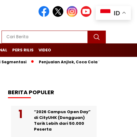
ID
NAL
PERS RILIS
VIDEO
asi
Penjualan Anjlok, Coca Cola Tutup Pabrik di Bali
Le
BERITA POPULER
“2026 Campus Open Day”
di CityUHK (Dongguan)
Tarik Lebih dari 50.000
Peserta