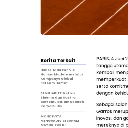
PARIS
,
4 Juni 
Berita Terkait
tangga utama 
Himel Hadirkan Visi
kembali menja
Hunian Modern melalui
memperkuat st
Kampanye Global
“Dream Home”
serta komitm
dengan kehidu
FAMILIARITÉ: Ketika
Sinema dan Sastra
Bertemu dalam Sebuah
Sebagai salah
Karya Puitis
Garros merup
MONDEVITA
inovasi, dan g
MENGAKUISISI SAHAM
mereknya di p
MAYORITAS DI