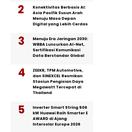
Konektivitas Berbasis AI:
Asia Pasifik Susun Arah
Menuju Masa Depan
Digital yang Lebih Cerdas
Menuju Era Jaringan 2030:
WBBA Luncurkan AI-Net,
Sertifikasi Komunikasi
Data Berstandar Global
ZEEKR, TPM Automotive,
dan SINEXCEL Resmikan
Stasiun Pengisian Daya
Megawatt Tercepat di
Thailand
Inverter Smart String 506
kW Huawei Raih Smarter E
AWARD di Ajang
Intersolar Europe 2026