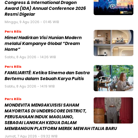
Congress & International Dragon
Award (IDA) Annual Conference 2026
Resmi Digelar
Minggu, 9 Agu 2026 - 01:45 WIB
Pers Rilis
Himel Hadirkan Visi Hunian Modern
melalui Kampanye Global “Dream
Home”
Sabtu, 8 Agu 2026 - 14:26 WIB
Pers Rilis
FAMILIARITÉ: Ketika Sinema dan Sastra
Bertemu dalam Sebuah Karya Puitis
Sabtu, 8 Agu 2026 - 14:19 WIB
Pers Rilis
MONDEVITA MENGAKUISISI SAHAM
MAYORITAS DI UNDERSCORE DISTRICT,
PERUSAHAAN INDUK MAGLIANO,
SEBAGAI LANGKAH KEDUA DALAM
MEMBANGUN PLATFORM MEREK MEWAH ITALIA BARU
Jumat, 7 Agu 2026 - 09:32 WIB