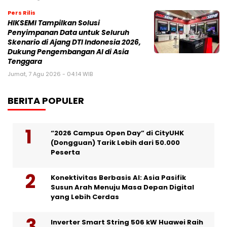
Pers Rilis
HIKSEMI Tampilkan Solusi
Penyimpanan Data untuk Seluruh
Skenario di Ajang DTI Indonesia 2026,
Dukung Pengembangan AI di Asia
Tenggara
Jumat, 7 Agu 2026 - 04:14 WIB
BERITA POPULER
“2026 Campus Open Day” di CityUHK
(Dongguan) Tarik Lebih dari 50.000
Peserta
Konektivitas Berbasis AI: Asia Pasifik
Susun Arah Menuju Masa Depan Digital
yang Lebih Cerdas
Inverter Smart String 506 kW Huawei Raih