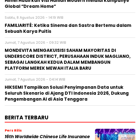
Himel Hadirkan Visi Hunian Modern melalui Kampanye
Global “Dream Home”
Sabtu, 8 Agustus 2026 - 14:19 WIB
FAMILIARITÉ: Ketika Sinema dan Sastra Bertemu dalam
Sebuah Karya Puitis
Jumat, 7 Agustus 2026 - 09:32 WIB
MONDEVITA MENGAKUISISI SAHAM MAYORITAS DI
UNDERSCORE DISTRICT, PERUSAHAAN INDUK MAGLIANO,
SEBAGAI LANGKAH KEDUA DALAM MEMBANGUN
PLATFORM MEREK MEWAH ITALIA BARU
Jumat, 7 Agustus 2026 - 04:14 WIB
HIKSEMI Tampilkan Solusi Penyimpanan Data untuk
Seluruh Skenario di Ajang DTI Indonesia 2026, Dukung
Pengembangan AI di Asia Tenggara
BERITA TERBARU
Pers Rilis
16th Worldwide Chinese Life Insurance