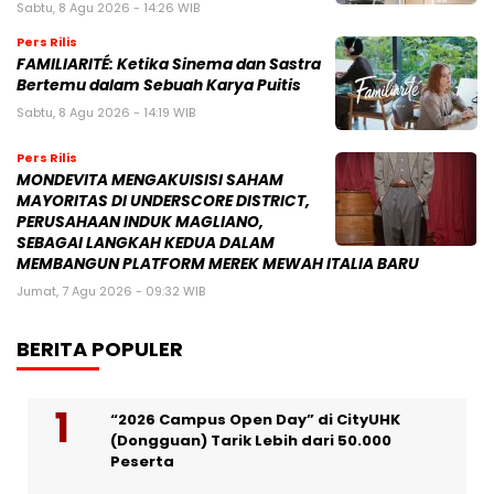
Sabtu, 8 Agu 2026 - 14:26 WIB
Pers Rilis
FAMILIARITÉ: Ketika Sinema dan Sastra
Bertemu dalam Sebuah Karya Puitis
Sabtu, 8 Agu 2026 - 14:19 WIB
Pers Rilis
MONDEVITA MENGAKUISISI SAHAM
MAYORITAS DI UNDERSCORE DISTRICT,
PERUSAHAAN INDUK MAGLIANO,
SEBAGAI LANGKAH KEDUA DALAM
MEMBANGUN PLATFORM MEREK MEWAH ITALIA BARU
Jumat, 7 Agu 2026 - 09:32 WIB
BERITA POPULER
“2026 Campus Open Day” di CityUHK
(Dongguan) Tarik Lebih dari 50.000
Peserta