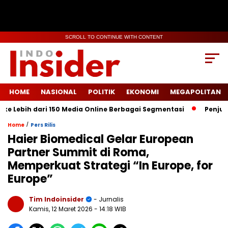
SCROLL TO CONTINUE WITH CONTENT
HOME
NASIONAL
POLITIK
EKONOMI
MEGAPOLITAN
ebih dari 150 Media Online Berbagai Segmentasi
Penjualan Anj
/
Home
Pers Rilis
Haier Biomedical Gelar European
Partner Summit di Roma,
Memperkuat Strategi “In Europe, for
Europe”
Tim Indoinsider
- Jurnalis
Kamis, 12 Maret 2026
- 14:18 WIB