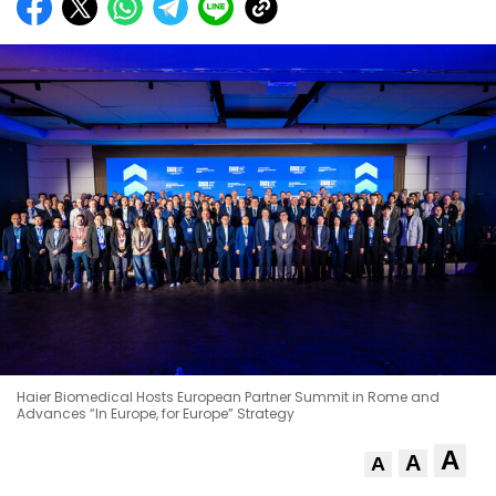
Haier Biomedical Hosts European Partner Summit in Rome and
Advances “In Europe, for Europe” Strategy
A
A
A