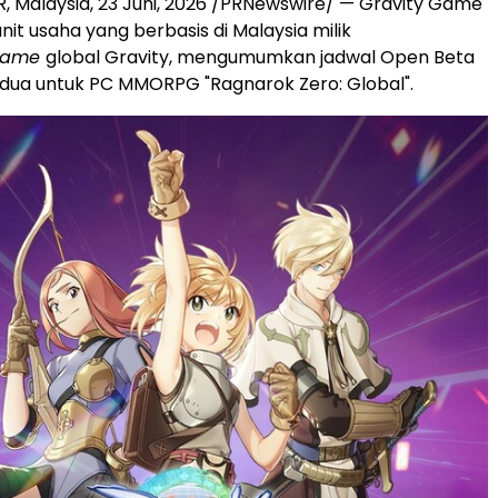
, Malaysia
,
23 Juni, 2026
/PRNewswire/ — Gravity Game
nit usaha yang berbasis di Malaysia milik
game
global Gravity, mengumumkan jadwal Open Beta
dua untuk PC MMORPG "Ragnarok Zero: Global".