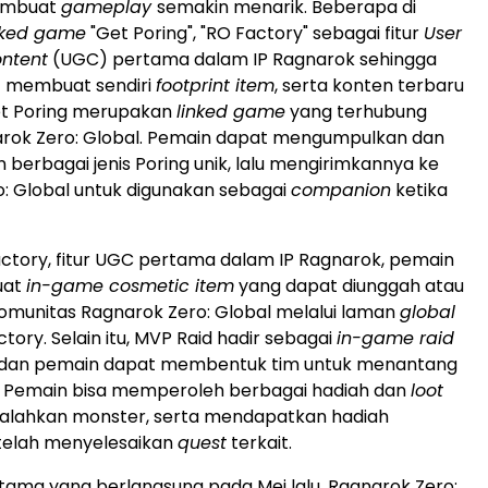
embuat
gameplay
semakin menarik. Beberapa di
nked game
"Get Poring", "RO Factory" sebagai fitur
User
ntent
(UGC) pertama dalam IP Ragnarok sehingga
 membuat sendiri
footprint item
, serta konten terbaru
et Poring merupakan
linked game
yang terhubung
rok Zero: Global. Pemain dapat mengumpulkan dan
erbagai jenis Poring unik, lalu mengirimkannya ke
: Global untuk digunakan sebagai
companion
ketika
tory, fitur UGC pertama dalam IP Ragnarok, pemain
uat
in-game cosmetic item
yang dapat diunggah atau
komunitas Ragnarok Zero: Global melalui laman
global
tory. Selain itu, MVP Raid hadir sebagai
in-game raid
 dan pemain dapat membentuk tim untuk menantang
 Pemain bisa memperoleh berbagai hadiah dan
loot
lahkan monster, serta mendapatkan hadiah
elah menyelesaikan
quest
terkait.
ama yang berlangsung pada Mei lalu, Ragnarok Zero: