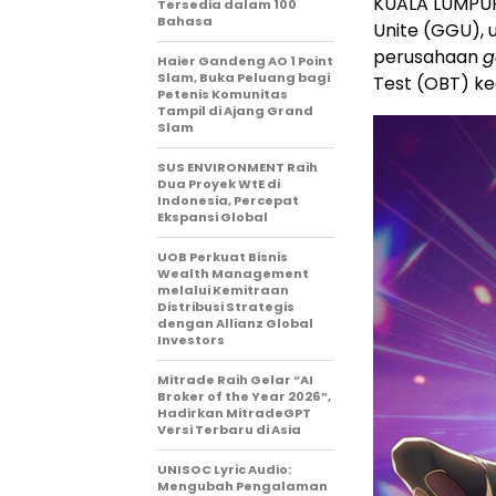
KUALA LUMPUR
Tersedia dalam 100
Bahasa
Unite (GGU), u
perusahaan
Haier Gandeng AO 1 Point
Slam, Buka Peluang bagi
Test (OBT) ke
Petenis Komunitas
Tampil di Ajang Grand
Slam
SUS ENVIRONMENT Raih
Dua Proyek WtE di
Indonesia, Percepat
Ekspansi Global
UOB Perkuat Bisnis
Wealth Management
melalui Kemitraan
Distribusi Strategis
dengan Allianz Global
Investors
Mitrade Raih Gelar “AI
Broker of the Year 2026”,
Hadirkan MitradeGPT
Versi Terbaru di Asia
UNISOC Lyric Audio:
Mengubah Pengalaman