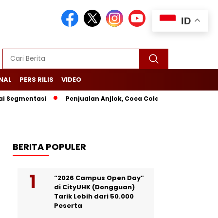
ID
NAL
PERS RILIS
VIDEO
tasi
Penjualan Anjlok, Coca Cola Tutup Pabrik di Bali
L
BERITA POPULER
“2026 Campus Open Day”
di CityUHK (Dongguan)
Tarik Lebih dari 50.000
Peserta