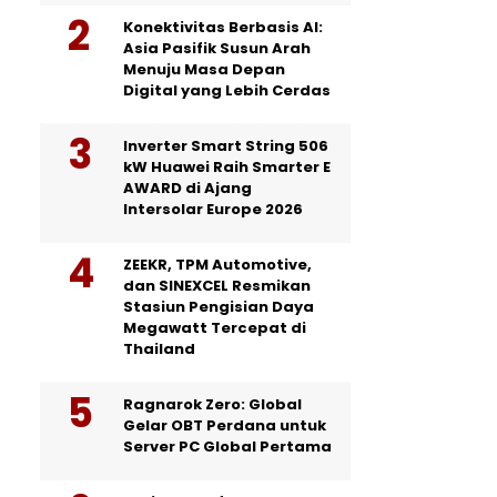
Konektivitas Berbasis AI:
Asia Pasifik Susun Arah
Menuju Masa Depan
Digital yang Lebih Cerdas
Inverter Smart String 506
kW Huawei Raih Smarter E
AWARD di Ajang
Intersolar Europe 2026
ZEEKR, TPM Automotive,
dan SINEXCEL Resmikan
Stasiun Pengisian Daya
Megawatt Tercepat di
Thailand
Ragnarok Zero: Global
Gelar OBT Perdana untuk
Server PC Global Pertama