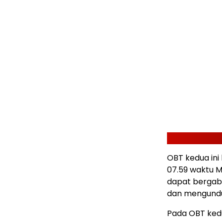
OBT kedua ini 
07.59 waktu M
dapat bergabu
dan mengun
Pada OBT kedu