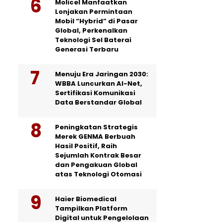
Molicel Manfaatkan
Lonjakan Permintaan
Mobil “Hybrid” di Pasar
Global, Perkenalkan
Teknologi Sel Baterai
Generasi Terbaru
Menuju Era Jaringan 2030:
WBBA Luncurkan AI-Net,
Sertifikasi Komunikasi
Data Berstandar Global
Peningkatan Strategis
Merek GENMA Berbuah
Hasil Positif, Raih
Sejumlah Kontrak Besar
dan Pengakuan Global
atas Teknologi Otomasi
Haier Biomedical
Tampilkan Platform
Digital untuk Pengelolaan