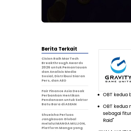
Berita Terkait
Cision Raih MarTech
Breakthrough Awards
2026 untuk Pemantauan
dan Analisis Media
Sosial, Distribusi Siaran
Pers, dan AEO
Fair Finance Asia Desak
OBT kedua b
Perbankan Hentikan
Pendanaan untuk Sektor
Batu Bara di ASEAN
OBT kedua 
sebagai fit
Shueisha Perluas
Jangkauan Global
Raid"
melalui MANGA MILLION,
Platform Manga yang