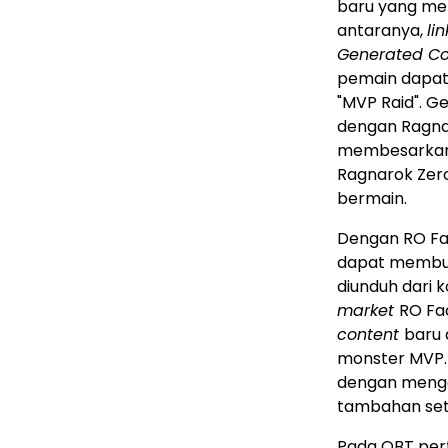
baru yang m
antaranya,
li
Generated Co
pemain dapat
"MVP Raid". G
dengan Ragna
membesarkan b
Ragnarok Zero
bermain.
Dengan RO Fac
dapat memb
diunduh dari 
market
RO Fac
content
baru
monster MVP.
dengan menga
tambahan set
Pada OBT pert