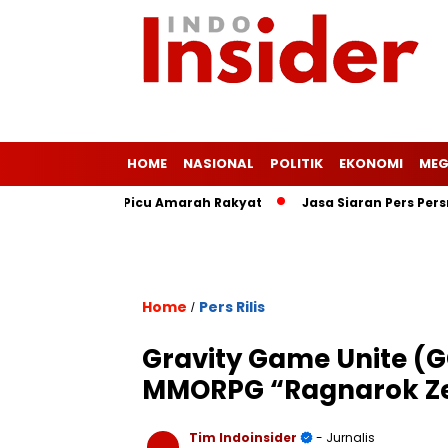
HOME
NASIONAL
POLITIK
EKONOMI
MEG
s Ringan Picu Amarah Rakyat
Jasa Siaran Pers Persriliscom 
Home
Pers Rilis
/
Gravity Game Unite (
MMORPG “Ragnarok Zer
Tim Indoinsider
- Jurnalis