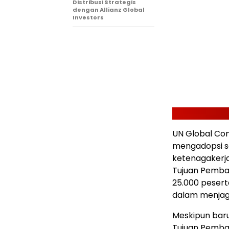
Distribusi Strategis
dengan Allianz Global
Investors
UN Global Co
mengadopsi se
ketenagakerja
Tujuan Pemban
25.000 peser
dalam menjaga
Meskipun baru
Tujuan Pemba