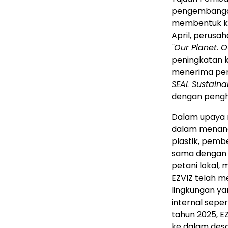
pengembangan
membentuk kom
April, perusa
"Our Planet.
O
peningkatan k
menerima pen
SEAL Sustaina
dengan peng
Dalam upaya m
dalam menanga
plastik, pemb
sama denga
petani lokal,
EZVIZ telah m
lingkungan ya
internal sepe
tahun 2025, E
ke dalam des