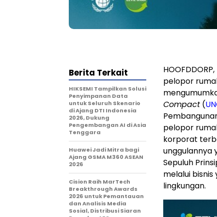
HOOFDDORP, Be
Berita Terkait
pelopor ruma
HIKSEMI Tampilkan Solusi
mengumumkan
Penyimpanan Data
Compact
(
UN
untuk Seluruh Skenario
di Ajang DTI Indonesia
Pembangunan 
2026, Dukung
Pengembangan AI di Asia
pelopor rumah
Tenggara
korporat terb
unggulannya 
Huawei Jadi Mitra bagi
Ajang GSMA M360 ASEAN
Sepuluh Prins
2026
melalui bisni
Cision Raih MarTech
lingkungan.
Breakthrough Awards
2026 untuk Pemantauan
dan Analisis Media
Sosial, Distribusi Siaran