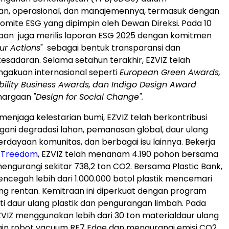
, operasional, dan manajemennya, termasuk dengan
ite ESG yang dipimpin oleh Dewan Direksi. Pada 10
haan juga merilis laporan ESG 2025 dengan komitmen
ur Actions
" sebagai bentuk transparansi dan
esadaran. Selama setahun terakhir, EZVIZ telah
gakuan internasional seperti
European Green Awards,
bility Business Awards,
dan Indigo Design Award
hargaan
"Design for Social Change".
enjaga kelestarian bumi, EZVIZ telah berkontribusi
ni degradasi lahan, pemanasan global, daur ulang
erdayaan komunitas, dan berbagai isu lainnya. Bekerja
n
Treedom
, EZVIZ telah menanam 4.190 pohon bersama
 mengurangi sekitar 738,2 ton CO
2
. Bersama Plastic Bank,
encegah lebih dari 1.000.000 botol plastik mencemari
ng rentan. Kemitraan ini diperkuat dengan program
rti daur ulang plastik dan pengurangan limbah. Pada
ZVIZ menggunakan lebih dari 30 ton materialdaur ulang
ain robot vacuum RE7 Edge dan mengurangi emisi CO
2