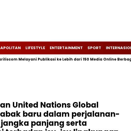
APOLITAN
LIFESTYLE
ENTERTAINMENT
SPORT
INTERNASIO
m Melayani Publikasi ke Lebih dari 150 Media Online Berbagai Seg
an United Nations Global
abak baru dalam perjalanan-
 jangka panjang serta