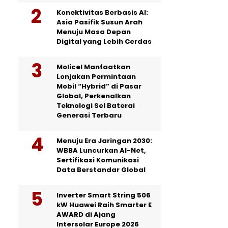
Konektivitas Berbasis AI:
Asia Pasifik Susun Arah
Menuju Masa Depan
Digital yang Lebih Cerdas
Molicel Manfaatkan
Lonjakan Permintaan
Mobil “Hybrid” di Pasar
Global, Perkenalkan
Teknologi Sel Baterai
Generasi Terbaru
Menuju Era Jaringan 2030:
WBBA Luncurkan AI-Net,
Sertifikasi Komunikasi
Data Berstandar Global
Inverter Smart String 506
kW Huawei Raih Smarter E
AWARD di Ajang
Intersolar Europe 2026