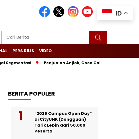
ID
NAL
PERS RILIS
VIDEO
mentasi
Penjualan Anjlok, Coca Cola Tutup Pabrik di Bali
BERITA POPULER
“2026 Campus Open Day”
di CityUHK (Dongguan)
Tarik Lebih dari 50.000
Peserta