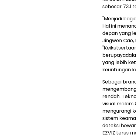
sebesar 73,1 
"Menjadi bagi
Hal ini mena
depan yang leb
Jingwen Cao, 
"Keikutsertaa
berupayadala
yang lebih ke
keuntungan ko
Sebagai brand
mengembangka
rendah. Tekno
visual malam
mengurangi ko
sistem keama
deteksi hewan
EZVIZ terus 