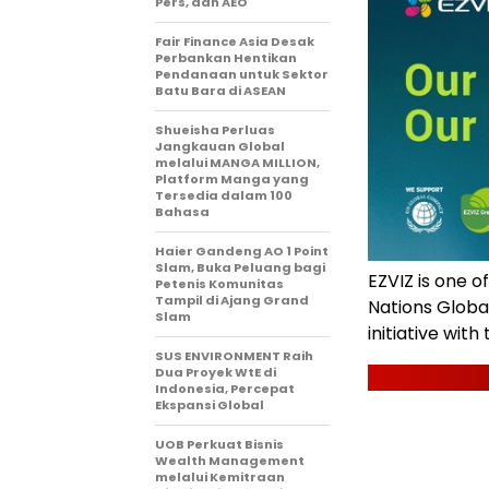
Pers, dan AEO
Fair Finance Asia Desak
Perbankan Hentikan
Pendanaan untuk Sektor
Batu Bara di ASEAN
Shueisha Perluas
Jangkauan Global
melalui MANGA MILLION,
Platform Manga yang
Tersedia dalam 100
Bahasa
Haier Gandeng AO 1 Point
Slam, Buka Peluang bagi
EZVIZ is one o
Petenis Komunitas
Tampil di Ajang Grand
Nations Globa
Slam
initiative with
SUS ENVIRONMENT Raih
Dua Proyek WtE di
Indonesia, Percepat
Ekspansi Global
UOB Perkuat Bisnis
Wealth Management
melalui Kemitraan