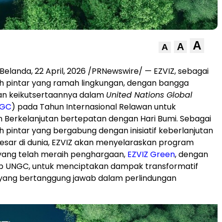
A
A
A
landa, 22 April, 2026 /PRNewswire/ — EZVIZ, sebagai
h pintar yang ramah lingkungan, dengan bangga
 keikutsertaannya dalam
United Nations Global
GC
) pada Tahun Internasional Relawan untuk
Berkelanjutan bertepatan dengan Hari Bumi. Sebagai
 pintar yang bergabung dengan inisiatif keberlanjutan
esar di dunia, EZVIZ akan menyelaraskan program
yang telah meraih penghargaan,
EZVIZ Green
, dengan
ip UNGC, untuk menciptakan dampak transformatif
s yang bertanggung jawab dalam perlindungan