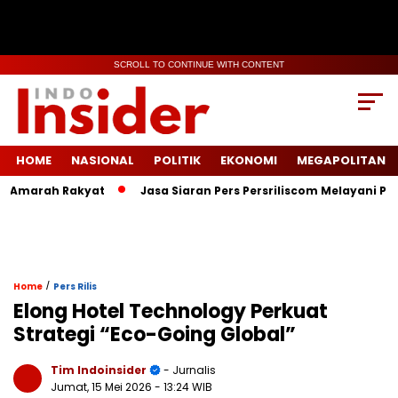
SCROLL TO CONTINUE WITH CONTENT
HOME
NASIONAL
POLITIK
EKONOMI
MEGAPOLITAN
marah Rakyat
Jasa Siaran Pers Persriliscom Melayani Publika
/
Home
Pers Rilis
Elong Hotel Technology Perkuat
Strategi “Eco-Going Global”
Tim Indoinsider
- Jurnalis
Jumat, 15 Mei 2026
- 13:24 WIB