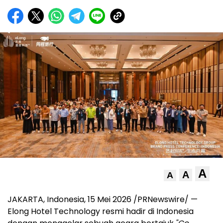
A
A
A
JAKARTA, Indonesia, 15 Mei 2026 /PRNewswire/ —
Elong Hotel Technology resmi hadir di Indonesia