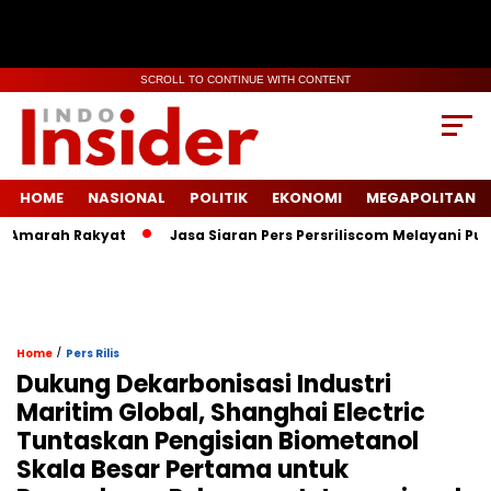
SCROLL TO CONTINUE WITH CONTENT
HOME
NASIONAL
POLITIK
EKONOMI
MEGAPOLITAN
marah Rakyat
Jasa Siaran Pers Persriliscom Melayani Publika
/
Home
Pers Rilis
Dukung Dekarbonisasi Industri
Maritim Global, Shanghai Electric
Tuntaskan Pengisian Biometanol
Skala Besar Pertama untuk