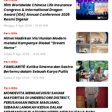
Pers Rilis
16th Worldwide Chinese Life Insurance
Congress & International Dragon
Award (IDA) Annual Conference 2026
Resmi Digelar
Minggu, 9 Agu 2026 - 01:45 WIB
Pers Rilis
Himel Hadirkan Visi Hunian Modern
melalui Kampanye Global “Dream
Home”
Sabtu, 8 Agu 2026 - 14:26 WIB
Pers Rilis
FAMILIARITÉ: Ketika Sinema dan Sastra
Bertemu dalam Sebuah Karya Puitis
Sabtu, 8 Agu 2026 - 14:19 WIB
Pers Rilis
MONDEVITA MENGAKUISISI SAHAM
MAYORITAS DI UNDERSCORE DISTRICT,
PERUSAHAAN INDUK MAGLIANO,
SEBAGAI LANGKAH KEDUA DALAM