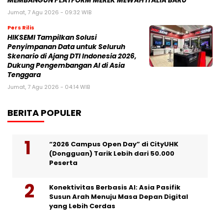
MEMBANGUN PLATFORM MEREK MEWAH ITALIA BARU
Jumat, 7 Agu 2026 - 09:32 WIB
Pers Rilis
HIKSEMI Tampilkan Solusi
Penyimpanan Data untuk Seluruh
Skenario di Ajang DTI Indonesia 2026,
Dukung Pengembangan AI di Asia
Tenggara
Jumat, 7 Agu 2026 - 04:14 WIB
BERITA POPULER
“2026 Campus Open Day” di CityUHK
(Dongguan) Tarik Lebih dari 50.000
Peserta
Konektivitas Berbasis AI: Asia Pasifik
Susun Arah Menuju Masa Depan Digital
yang Lebih Cerdas