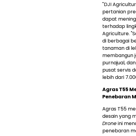
"DJI Agricult
pertanian pres
dapat mening
terhadap ling
Agriculture. "S
di berbagai b
tanaman di leb
membangun ja
purnajual, dan
pusat servis 
lebih dari 7.00
Agras T55 
Penebaran M
Agras T55 m
desain yang m
Drone
ini men
penebaran ma