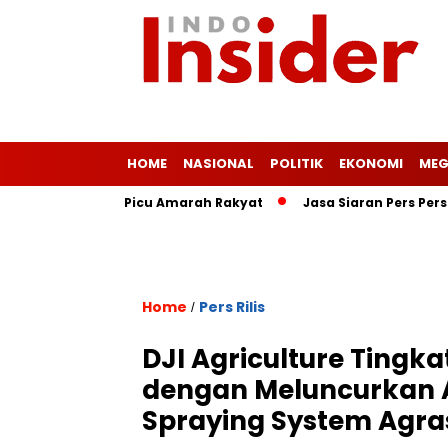
HOME
NASIONAL
POLITIK
EKONOMI
MEG
is Ringan Picu Amarah Rakyat
Jasa Siaran Pers Persriliscom 
Home
Pers Rilis
/
DJI Agriculture Tingka
dengan Meluncurkan A
Spraying System Agra