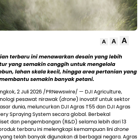
A
A
A
ian terbaru ini menawarkan desain yang lebih
 fitur yang semakin canggih untuk mengelola
bun, lahan skala kecil, hingga area pertanian yang
— membantu semakin banyak petani.
ngkok, 2 Juli 2026 /PRNewswire/ — DJI Agriculture,
ologi pesawat nirawak (
drone
) inovatif untuk sektor
pasar dunia, meluncurkan DJI Agras T55 dan DJI Agras
tery Spraying System secara global. Berbekal
iset dan pengembangan (R&D) selama lebih dari 13
produk terbaru ini melengkapi kemampuan lini
drone
 yang telah banyak digunakan di berbagai negara. Agras