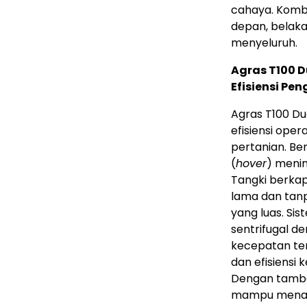
cahaya. Komb
depan, belaka
menyeluruh.
Agras T100 
Efisiensi Pe
Agras T100 Dua
efisiensi oper
pertanian. Be
(
hover
) meni
Tangki berkap
lama dan tanp
yang luas. S
sentrifugal d
kecepatan ter
dan efisiensi 
Dengan tamb
mampu menanga