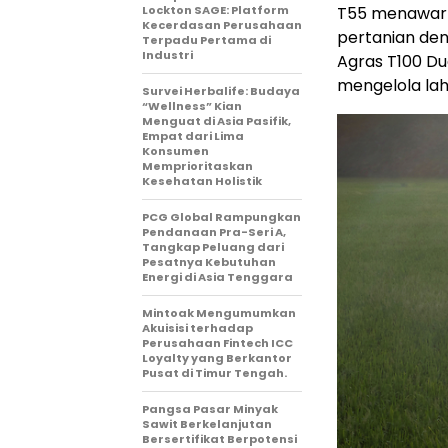
Lockton SAGE: Platform
T55 menawark
Kecerdasan Perusahaan
pertanian den
Terpadu Pertama di
Industri
Agras T100 D
mengelola laha
Survei Herbalife: Budaya
“Wellness” Kian
Menguat di Asia Pasifik,
Empat dari Lima
Konsumen
Memprioritaskan
Kesehatan Holistik
PCG Global Rampungkan
Pendanaan Pra-Seri A,
Tangkap Peluang dari
Pesatnya Kebutuhan
Energi di Asia Tenggara
Mintoak Mengumumkan
Akuisisi terhadap
Perusahaan Fintech ICC
Loyalty yang Berkantor
Pusat di Timur Tengah.
Pangsa Pasar Minyak
Sawit Berkelanjutan
Bersertifikat Berpotensi