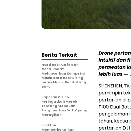
Drone pertan
Berita Terkait
intuitif dan
Hard Rock Cafe dan
perawatan ke
Coca-Cola®
lebih luas 
Meluncurkan Kompetisi
Musik Hard Rock Rising
untuk Musisi Pendatang
SHENZHEN, Tio
Baru
pemimpin tekn
Laporan Cision
pertanian di 
Peringatkan Merek
tentang ‘Jebakan
T100 Dual Bat
Fragmentasi Data’ yang
pengalaman r
Merugikan
tahun, kedua 
Lockton
pertanian DJI
Memperkenalkan