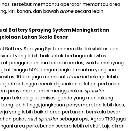
inasi tersebut membantu operator memantau area
ng, kiri, kanan, dan bawah
drone
secara lebih
Dual Battery Spraying System Meningkatkan
ngelolaan Lahan Skala Besar
l Battery Spraying System memiliki fleksibilitas dan
asional yang lebih baik untuk berbagai aktivitas
rkat penggunaan dua baterai cerdas, waktu melayang
ngkat hingga 50% dengan tingkat muatan yang sama.
asitas 90 liter juga membuat
drone
ini bekerja lebih
a jeda sehingga cocok digunakan di lahan pertanian
istem penyemprotan ini menggunakan
sprinkler
engan teknologi atomisasi ganda yang mendukung
bang lebih tinggi, jangkauan penyemprotan lebih luas,
kerja yang lebih baik di area pertanian berskala besar.
ahan paket
mist sprinkler
sebagai opsi, Agras T100 juga
ni area perkebunan secara lebih efektif. Laju aliran