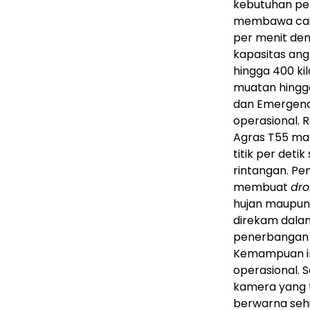
kebutuhan pe
membawa caira
per menit de
kapasitas ang
hingga 400 k
muatan hingga
dan Emergenc
operasional. 
Agras T55 m
titik per det
rintangan. Pe
membuat
dr
hujan maupun 
direkam dala
penerbangan 
Kemampuan in
operasional. S
kamera yang t
berwarna sehi