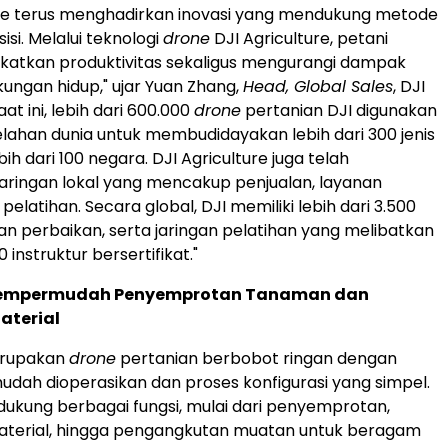
ure terus menghadirkan inovasi yang mendukung metode
isi. Melalui teknologi
drone
DJI Agriculture, petani
katkan produktivitas sekaligus mengurangi dampak
kungan hidup," ujar Yuan Zhang,
Head, Global Sales
, DJI
aat ini, lebih dari 600.000
drone
pertanian DJI digunakan
elahan dunia untuk membudidayakan lebih dari 300 jenis
ih dari 100 negara. DJI Agriculture juga telah
ringan lokal yang mencakup penjualan, layanan
 pelatihan. Secara global, DJI memiliki lebih dari 3.500
dan perbaikan, serta jaringan pelatihan yang melibatkan
0 instruktur bersertifikat."
Mempermudah Penyemprotan Tanaman dan
aterial
erupakan
drone
pertanian berbobot ringan dengan
udah dioperasikan dan proses konfigurasi yang simpel.
dukung berbagai fungsi, mulai dari penyemprotan,
terial, hingga pengangkutan muatan untuk beragam