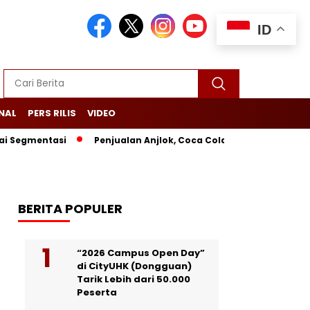
ID
NAL
PERS RILIS
VIDEO
ntasi
Penjualan Anjlok, Coca Cola Tutup Pabrik di Bali
L
BERITA POPULER
“2026 Campus Open Day”
di CityUHK (Dongguan)
Tarik Lebih dari 50.000
Peserta