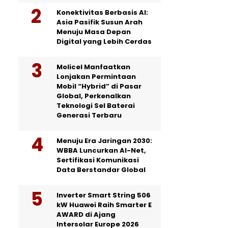
Konektivitas Berbasis AI:
Asia Pasifik Susun Arah
Menuju Masa Depan
Digital yang Lebih Cerdas
Molicel Manfaatkan
Lonjakan Permintaan
Mobil “Hybrid” di Pasar
Global, Perkenalkan
Teknologi Sel Baterai
Generasi Terbaru
Menuju Era Jaringan 2030:
WBBA Luncurkan AI-Net,
Sertifikasi Komunikasi
Data Berstandar Global
Inverter Smart String 506
kW Huawei Raih Smarter E
AWARD di Ajang
Intersolar Europe 2026