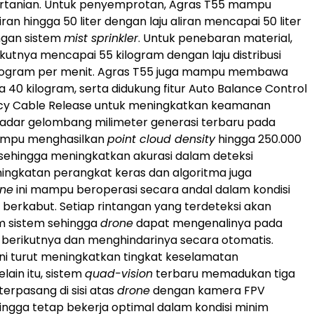
rtanian. Untuk penyemprotan, Agras T55 mampu
n hingga 50 liter dengan laju aliran mencapai 50 liter
ngan sistem
mist sprinkler
. Untuk penebaran material,
kutnya mencapai 55 kilogram dengan laju distribusi
ilogram per menit. Agras T55 juga mampu membawa
 40 kilogram, serta didukung fitur Auto Balance Control
y Cable Release untuk meningkatkan keamanan
Radar gelombang milimeter generasi terbaru pada
ampu menghasilkan
point cloud density
hingga 250.000
ik sehingga meningkatkan akurasi dalam deteksi
ningkatan perangkat keras dan algoritma juga
one
ini mampu beroperasi secara andal dalam kondisi
berkabut. Setiap rintangan yang terdeteksi akan
m sistem sehingga
drone
dapat mengenalinya pada
berikutnya dan menghindarinya secara otomatis.
i turut meningkatkan tingkat keselamatan
elain itu, sistem
quad-vision
terbaru memadukan tiga
erpasang di sisi atas
drone
dengan kamera FPV
ngga tetap bekerja optimal dalam kondisi minim