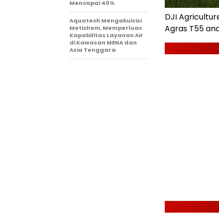
Mencapai 40%
DJI Agricultur
Aquatech Mengakuisisi
Agras T55 and
Metichem, Memperluas
Kapabilitas Layanan Air
di Kawasan MENA dan
Asia Tenggara