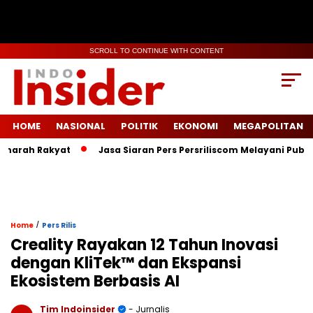
SCROLL TO CONTINUE WITH CONTENT
HOME
NASIONAL
POLITIK
EKONOMI
MEGAPOLITAN
h Rakyat
Jasa Siaran Pers Persriliscom Melayani Publikasi k
/
Home
Pers Rilis
Creality Rayakan 12 Tahun Inovasi
dengan KliTek™ dan Ekspansi
Ekosistem Berbasis AI
Tim Indoinsider
- Jurnalis