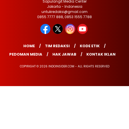
Sapulangit Media Center
Jakarta - Indonesia
untukredaksi@gmail.com
0855 7777 888, 0853 1555 7788
HOME
TIM REDAKSI
KODE ETIK
PEDOMAN MEDIA
HAK JAWAB
KONTAK IKLAN
COPYRIGHT © 2026 INDOINSIDER.COM - ALL RIGHTS RESERVED