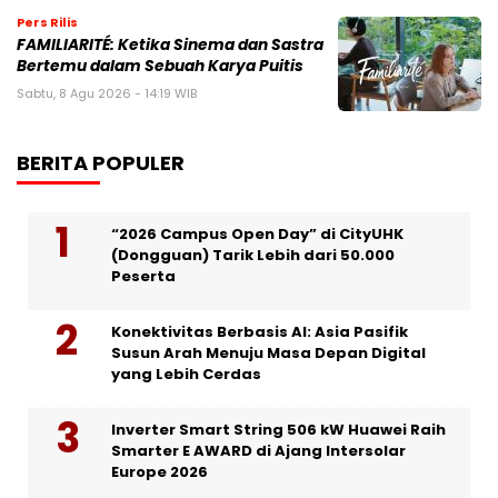
Pers Rilis
FAMILIARITÉ: Ketika Sinema dan Sastra
Bertemu dalam Sebuah Karya Puitis
Sabtu, 8 Agu 2026 - 14:19 WIB
BERITA POPULER
“2026 Campus Open Day” di CityUHK
(Dongguan) Tarik Lebih dari 50.000
Peserta
Konektivitas Berbasis AI: Asia Pasifik
Susun Arah Menuju Masa Depan Digital
yang Lebih Cerdas
Inverter Smart String 506 kW Huawei Raih
Smarter E AWARD di Ajang Intersolar
Europe 2026