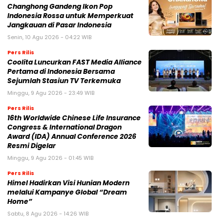
Changhong Gandeng Ikon Pop
Indonesia Rossa untuk Memperkuat
Jangkauan di Pasar Indonesia
Senin, 10 Agu 2026 - 04:22 WIB
Pers Rilis
Coolita Luncurkan FAST Media Alliance
Pertama di Indonesia Bersama
Sejumlah Stasiun TV Terkemuka
Minggu, 9 Agu 2026 - 23:49 WIB
Pers Rilis
16th Worldwide Chinese Life Insurance
Congress & International Dragon
Award (IDA) Annual Conference 2026
Resmi Digelar
Minggu, 9 Agu 2026 - 01:45 WIB
Pers Rilis
Himel Hadirkan Visi Hunian Modern
melalui Kampanye Global “Dream
Home”
Sabtu, 8 Agu 2026 - 14:26 WIB