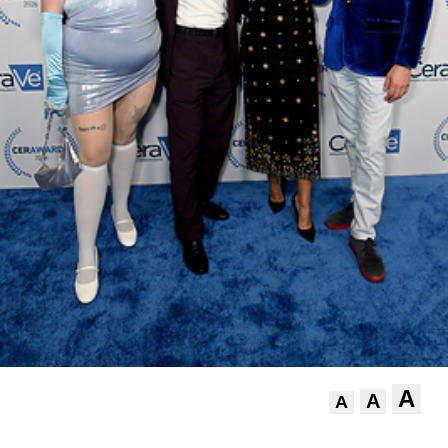
A
A
A