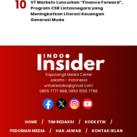
VT Markets Luncurkan “Finance Forward”,
Program CSR Lintasnegara yang
Meningkatkan Literasi Keuangan
Generasi Muda
Sapulangit Media Center
Jakarta - Indonesia
untukredaksi@gmail.com
0855 7777 888, 0853 1555 7788
HOME
TIM REDAKSI
KODE ETIK
PEDOMAN MEDIA
HAK JAWAB
KONTAK IKLAN