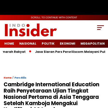
SCROLL TO CONTINUE WITH CONTENT
HOME
NASIONAL
POLITIK
EKONOMI
MEGAPOLITAN
ah Rakyat
Jasa Siaran Pers Persriliscom Melayani Publikasi 
/
Home
Pers Rilis
Cambridge International Education
Raih Penyetaraan Ujian Tingkat
Nasional Pertama di Asia Tenggara
Setelah Kamboja Mengakui