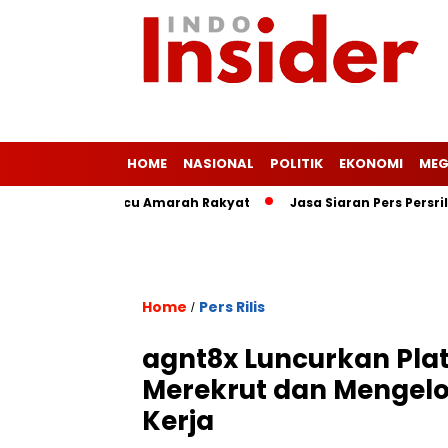
HOME
NASIONAL
POLITIK
EKONOMI
MEG
nis Ringan Picu Amarah Rakyat
Jasa Siaran Pers Persriliscom
Home
Pers Rilis
/
agnt8x Luncurkan Pla
Merekrut dan Mengelo
Kerja