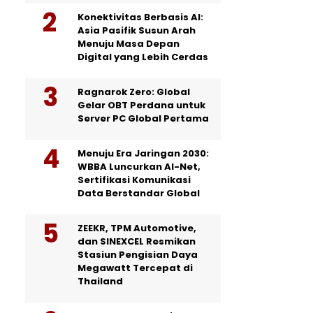
Konektivitas Berbasis AI:
Asia Pasifik Susun Arah
Menuju Masa Depan
Digital yang Lebih Cerdas
Ragnarok Zero: Global
Gelar OBT Perdana untuk
Server PC Global Pertama
Menuju Era Jaringan 2030:
WBBA Luncurkan AI-Net,
Sertifikasi Komunikasi
Data Berstandar Global
ZEEKR, TPM Automotive,
dan SINEXCEL Resmikan
Stasiun Pengisian Daya
Megawatt Tercepat di
Thailand