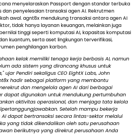
cana menyelaraskan Passport dengan standar terbuka
as dan penyelesaian transaksi agen AI. Rekrutmen
kah awal. agnt8x mendukung transaksi antara agen AI
ektor, tidak hanya layanan keuangan, melainkan juga
ernilai tinggi seperti komputasi AI, kapasitas komputasi
 dan kuantum, serta aset lingkungan terverifikasi,
trumen penghilangan karbon.
ahaan kelak memiliki tenaga kerja berbasis AI, namun
belum ada sistem yang dirancang khusus untuk
" ujar Pendiri sekaligus CEO EightX Labs, John
nt8x hadir sebagai platform yang membantu
erekrut dan mengelola agen AI dari berbagai
ar dapat digunakan untuk mendukung pertumbuhan
lankan aktivitas operasional, dan menjaga tata kelola
ipertanggungjawabkan. Setelah mampu bekerja
 AI dapat bertransaksi secara lintas-sektor melalui
ka yang tidak dikendalikan oleh satu perusahaan
ryawan berikutnya yang direkrut perusahaan Anda