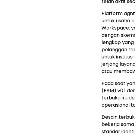
telah aktif se
Platform agnt
untuk usaha r
Workspace, ya
dengan skem
lengkap yang t
pelanggan tan
untuk institu
jenjang layan
atau membawa 
Pada saat yan
(EAM) v0.1 den
terbuka ini, d
operasional t
Desain terbuk
bekerja sam
standar ident