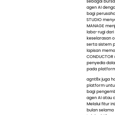
sebagai bursa
agen AI denga
bagi perusahaa
STUDIO menye
MANAGE menja
laba-rugi dar
keselarasan o
serta sistem 
lapisan memor
CONDUCTOR me
penyedia dala
pada platform 
agnt8x juga h
platform untu
bagi pengemb
agen AI atau 
Melalui fitur
bulan selama 