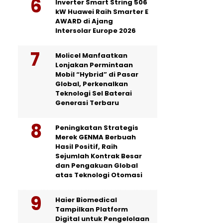
Inverter Smart String 506
kW Huawei Raih Smarter E
AWARD di Ajang
Intersolar Europe 2026
Molicel Manfaatkan
Lonjakan Permintaan
Mobil “Hybrid” di Pasar
Global, Perkenalkan
Teknologi Sel Baterai
Generasi Terbaru
Peningkatan Strategis
Merek GENMA Berbuah
Hasil Positif, Raih
Sejumlah Kontrak Besar
dan Pengakuan Global
atas Teknologi Otomasi
Haier Biomedical
Tampilkan Platform
Digital untuk Pengelolaan