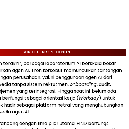
SCROLL TO RESUME CONTENT
n terakhir, berbagai laboratorium AI berskala besar
urkan agen AI. Tren tersebut memunculkan tantangan
angan perusahaan, yakni penggunaan agen AI dari
yedia tanpa sistem rekrutmen,
onboarding
, audit,
men yang terintegrasi. Hingga saat ini, belum ada
berfungsi sebagai orientasi kerja (
Workday
) untuk
8x hadir sebagai platform netral yang menghubungkan
edia agen AI.
irancang dengan lima pilar utama. FIND berfungsi