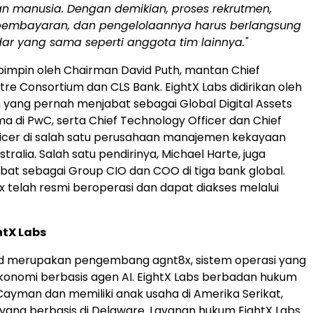
n manusia. Dengan demikian, proses rekrutmen,
pembayaran, dan pengelolaannya harus berlangsung
ar yang sama seperti anggota tim lainnya."
ipimpin oleh Chairman David Puth, mantan Chief
tre Consortium dan CLS Bank. EightX Labs didirikan oleh
yang pernah menjabat sebagai Global Digital Assets
a di PwC, serta Chief Technology Officer dan Chief
icer di salah satu perusahaan manajemen kekayaan
ralia. Salah satu pendirinya, Michael Harte, juga
at sebagai Group CIO dan COO di tiga bank global.
8x telah resmi beroperasi dan dapat diakses melalui
htX Labs
Ltd merupakan pengembang agnt8x, sistem operasi yang
onomi berbasis agen AI. EightX Labs berbadan hukum
Cayman dan memiliki anak usaha di Amerika Serikat,
, yang berbasis di Delaware. Layanan hukum EightX Labs