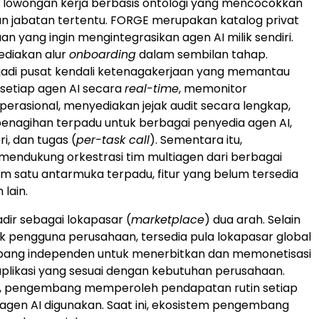
 lowongan kerja berbasis ontologi yang mencocokkan
n jabatan tertentu. FORGE merupakan katalog privat
n yang ingin mengintegrasikan agen AI milik sendiri.
diakan alur
onboarding
dalam sembilan tahap.
di pusat kendali ketenagakerjaan yang memantau
i setiap agen AI secara
real-time
, memonitor
perasional, menyediakan jejak audit secara lengkap,
penagihan terpadu untuk berbagai penyedia agen AI,
i, dan tugas (
per-task call
). Sementara itu,
ndukung orkestrasi tim multiagen dari berbagai
m satu antarmuka terpadu, fitur yang belum tersedia
lain.
adir sebagai lokapasar (
marketplace
) dua arah. Selain
k pengguna perusahaan, tersedia pula lokapasar global
ang independen untuk menerbitkan dan memonetisasi
aplikasi yang sesuai dengan kebutuhan perusahaan.
 ini, pengembang memperoleh pendapatan rutin setiap
agen AI digunakan. Saat ini, ekosistem pengembang