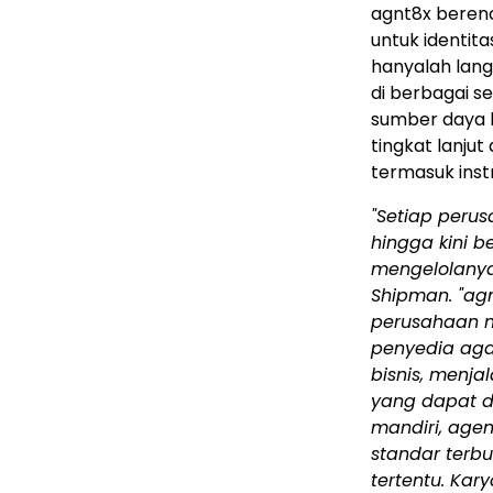
agnt8x beren
untuk identit
hanyalah lang
di berbagai s
sumber daya b
tingkat lanjut
termasuk ins
"Setiap perus
hingga kini 
mengelolanya,
Shipman. "ag
perusahaan m
penyedia ag
bisnis, menja
yang dapat d
mandiri, agen
standar terbu
tertentu. Ka