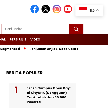
ID
NAL
PERS RILIS
VIDEO
entasi
Penjualan Anjlok, Coca Cola Tutup Pabrik di Bali
BERITA POPULER
“2026 Campus Open Day”
di CityUHK (Dongguan)
Tarik Lebih dari 50.000
Peserta