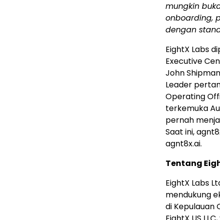
mungkin buka
onboarding, 
dengan stand
EightX Labs d
Executive Cen
John Shipman 
Leader pertam
Operating Off
terkemuka Aust
pernah menjab
Saat ini, agnt
agnt8x.ai.
Tentang Eig
EightX Labs 
mendukung ek
di Kepulauan 
EightX US LLC