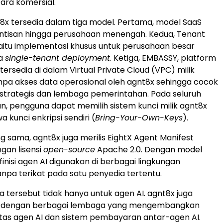
cara komersial.
8x tersedia dalam tiga model. Pertama, model SaaS
intisan hingga perusahaan menengah. Kedua, Tenant
itu implementasi khusus untuk perusahaan besar
a
single-tenant deployment
. Ketiga, EMBASSY, platform
ersedia di dalam Virtual Private Cloud (VPC) milik
pa akses data operasional oleh agnt8x sehingga cocok
si strategis dan lembaga pemerintahan. Pada seluruh
an, pengguna dapat memilih sistem kunci milik agnt8x
kunci enkripsi sendiri (
Bring-Your-Own-Keys
).
g sama, agnt8x juga merilis EightX Agent Manifest
gan lisensi
open-source
Apache 2.0. Dengan model
efinisi agen AI digunakan di berbagai lingkungan
anpa terikat pada satu penyedia tertentu.
a tersebut tidak hanya untuk agen AI. agnt8x juga
a dengan berbagai lembaga yang mengembangkan
itas agen AI dan sistem pembayaran antar-agen AI.