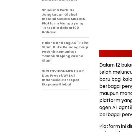
Shueisha Perluas
Jangkauan Global
melalui MANGA MILLION,
Platform Manga yang
Tersedia dalam 100
Bahasa
Haier Gandeng AO 1 Point
Slam, Buka Peluang bagi
Petenis Komunitas
Tampil di Ajang Grand
Slam
Dalam 12 bula
SUS ENVIRONMENT Raih
telah melunc
Dua Proyek WtE di
baru bagi kal
Indonesia, Percepat
Ekspansi Global
berbagai pen
maupun manaje
platform yang 
agen AI. agnt
berbagai peny
Platform ini d